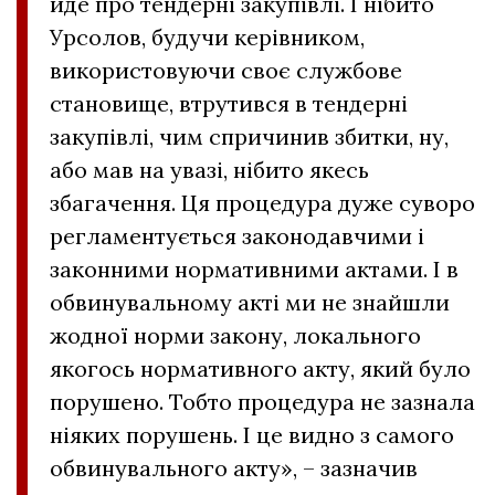
йде про тендерні закупівлі. І нібито
Урсолов, будучи керівником,
використовуючи своє службове
становище, втрутився в тендерні
закупівлі, чим спричинив збитки, ну,
або мав на увазі, нібито якесь
збагачення. Ця процедура дуже суворо
регламентується законодавчими і
законними нормативними актами. І в
обвинувальному акті ми не знайшли
жодної норми закону, локального
якогось нормативного акту, який було
порушено. Тобто процедура не зазнала
ніяких порушень. І це видно з самого
обвинувального акту», – зазначив