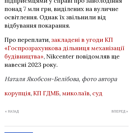
підприємцями у справі про заволодіння
понад 7 млн грн, виділених на вуличне
освітлення. Однак їх звільнили від
відбування покарання.
Про переплати,
закладені в угоди КП
«Госпрозрахункова дільниця механізації
будівництва»
, Nikcenter повідомляв ще
навесні 2023 року.
Наталя Якобсон-Белібова, фото автора
корупція
,
КП ГДМБ
,
миколаїв
,
суд
« НАЗАД
ВПЕРЕД »