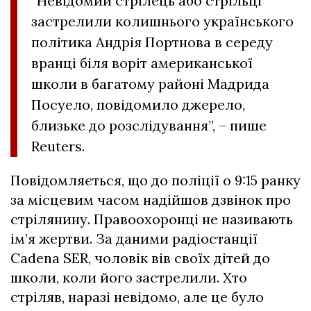
“Невідомий стрілець або стрільці
застрелили колишнього українського
політика Андрія Портнова в середу
вранці біля воріт американської
школи в багатому районі Мадрида
Посуело, повідомило джерело,
близьке до розслідування”, – пише
Reuters.
Повідомляється, що до поліції о 9:15 ранку
за місцевим часом надійшов дзвінок про
стрілянину. Правоохоронці не називають
ім’я жертви. За даними радіостанції
Cadena SER, чоловік вів своїх дітей до
школи, коли його застрелили. Хто
стріляв, наразі невідомо, але це було