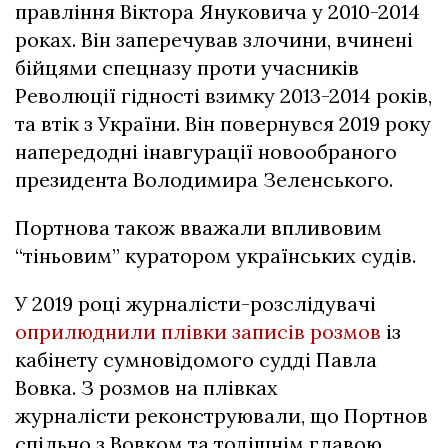
правління Віктора Януковича у 2010-2014
роках. Він заперечував злочини, вчинені
бійцями спецназу проти учасників
Революції гідності взимку 2013-2014 років,
та втік з України. Він повернувся 2019 року
напередодні інавгурації новообраного
президента Володимира Зеленського.
Портнова також вважали впливовим
“тіньовим” куратором українських судів.
У 2019 році журналісти-розслідувачі
оприлюднили плівки записів розмов
із
кабінету сумновідомого судді Павла
Вовка. З розмов на плівках
журналісти реконструювали, що Портнов
спільно з Вовком та тодішнім главою