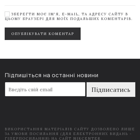
ЗБЕРЕГТИ МОЄ ІМ'Я, E-MAIL, ТА АДРЕСУ САЙТУ В
ЦЬОМУ БРАУЗЕРІ ДЛЯ МОЇХ ПОДАЛЬШИХ КОМЕНТАРІВ.
ОПУБЛІКУВАТИ КОМЕНТАР
Підпишіться на останні новини
E
Підписатись
m
a
i
l
*
ВИКОРИСТАННЯ МАТЕРІАЛІВ САЙТУ ДОЗВОЛЕНО ЛИШЕ
ЗА УМОВИ ПОСИЛАННЯ (ДЛЯ ЕЛЕКТРОННИХ ВИДАНЬ -
ГІПЕРПОСИЛАННЯ) НА САЙТ NIKCENTER.