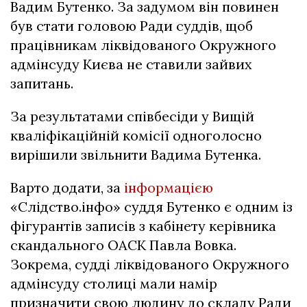
Вадим Бутенко. За задумом він повинен
був стати головою Ради суддів, щоб
працівникам ліквідованого Окружного
адмінсуду Києва не ставили зайвих
запитань.
За результатами співбесіди у Вищій
кваліфікаційній комісії одноголосно
вирішили звільнити Вадима Бутенка.
Варто додати, за
інформацією
«Слідство.інфо» суддя Бутенко є одним із
фігурантів записів з кабінету керівника
скандального ОАСК Павла Вовка.
Зокрема, судді ліквідованого Окружного
адмінсуду столиці мали намір
призначити свою людину до складу Ради