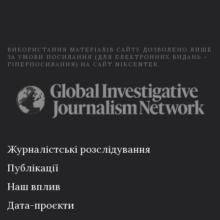
i
l
*
ВИКОРИСТАННЯ МАТЕРІАЛІВ САЙТУ ДОЗВОЛЕНО ЛИШЕ
ЗА УМОВИ ПОСИЛАННЯ (ДЛЯ ЕЛЕКТРОННИХ ВИДАНЬ -
ГІПЕРПОСИЛАННЯ) НА САЙТ NIKCENTER.
Журналістські розслідування
Публікації
Наш вплив
Дата-проєкти