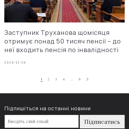
Заступник Труханова щомісяця
отримує понад 50 тисяч пенсії – до
неї входить пенсія по інвалідності
2024-11-26
1
2
3
4
…
8
Підпишіться на останні новини
E
Підписатись
m
a