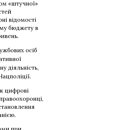
хом «штучної»
стей
рні відомості
ому бюджету в
ривень.
ужбових осіб
ративної
ну діяльність,
ацполіції.
ож цифрові
 правоохоронці,
встановлення
анією.
ами при