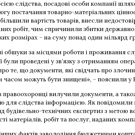
рсією слідства, посадові особи компанії шля
цюгу постачання товарно-матеріальних цінно
більшили вартість товарів, внесли недостові
аних робіт, чим спричинили збитки державн
их розмірах – на суму понад один мільярд г
і обшуки за місцями роботи і проживання сл
ії були проведені у зв’язку з отриманням опе
ро те, що документи, які свідчать про злочин
часом можуть бути знищені», – пояснили у Н
в правоохоронці вилучили документи, а так
ою для слідства інформацією. Як повідомили
яд будівельно-технічних експертиз з метою 
ті матеріалів, робіт та послуг, наданих комп
 інших фактів заволодіння бюджетними кошт