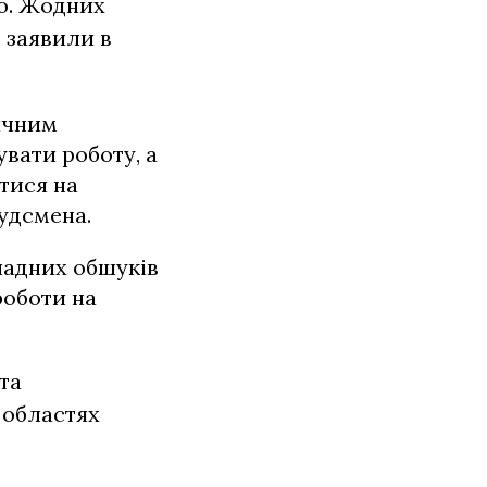
ro. Жодних
– заявили в
сичним
увати роботу, а
тися на
удсмена.
ладних обшуків
роботи на
та
х областях