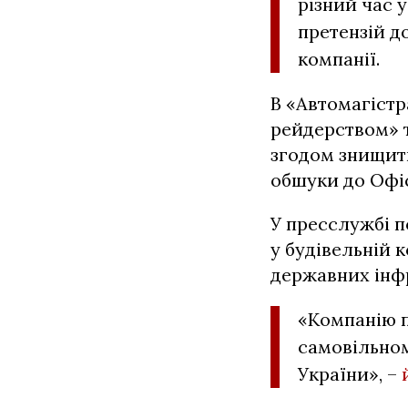
різний час 
претензій до
компанії.
В «Автомагістр
рейдерством» т
згодом знищит
обшуки до Офіс
У пресслужбі п
у будівельній 
державних інфр
«Компанію п
самовільном
України», –