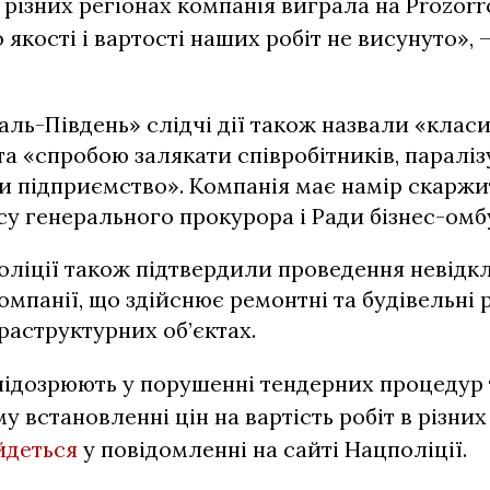
у різних регіонах компанія виграла на Prozor
 якості і вартості наших робіт не висунуто», 
аль-Південь» слідчі дії також назвали «кла
а «спробою залякати співробітників, параліз
и підприємство». Компанія має намір скаржи
у генерального прокурора і Ради бізнес-омб
оліції також підтвердили проведення невідк
компанії, що здійснює ремонтні та будівельні 
аструктурних об’єктах.
ідозрюють у порушенні тендерних процедур 
у встановленні цін на вартість робіт в різни
йдеться
у повідомленні на сайті Нацполіції.