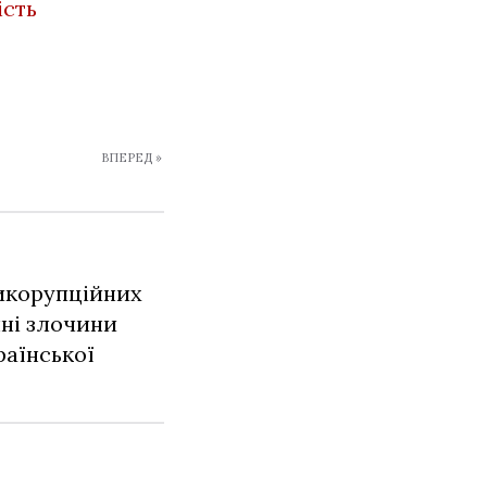
ість
ВПЕРЕД »
икорупційних
нні злочини
раїнської