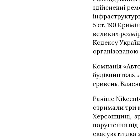
здійсненні рем
інфраструктурн
5 ст. 190 Крим
великих розмір
Кодексу Украї
організованою 
Компанія «Авт
будівництва». 
гривень. Власн
Раніше Nikcent
отримали три к
Херсонщині, зр
порушення під
скасувати два 