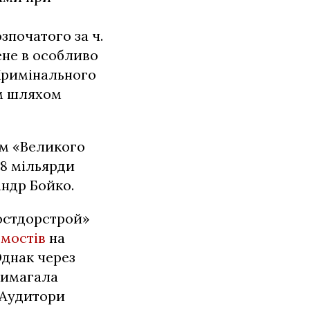
зпочатого за ч.
ене в особливо
 Кримінального
им шляхом
ом «Великого
,8 мільярди
андр Бойко.
Ростдорстрой»
мостів
на
Однак через
вимагала
. Аудитори