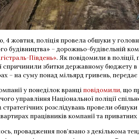
ю, 4 жовтня, поліція провела обшуки у голов
го будівництва» – дорожньо-будівельній ком
гістраль-Південь»
. Як повідомили в поліції,
ї спричинили збитки державному бюджету в
ах – на суму понад мільярд гривень, передає
омпанії у понеділок вранці
повідомили
, що 
чого управління Національної поліції спільн
 стратегічних розслідувань провели обшуки 
вартирах працівників компанії та приватних 
лось, провадження пов’язано з декількома тен