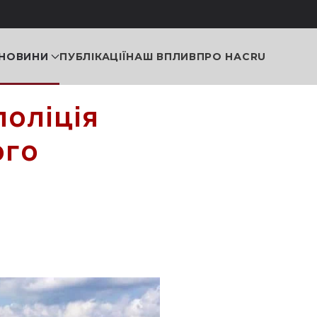
НОВИНИ
ПУБЛІКАЦІЇ
НАШ ВПЛИВ
ПРО НАС
RU
поліція
ого