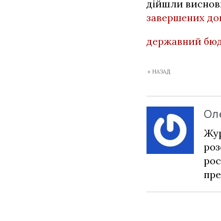
дійшли виснов
завершених до
державний бю
« НАЗАД
Ол
Жур
роз
рос
пре