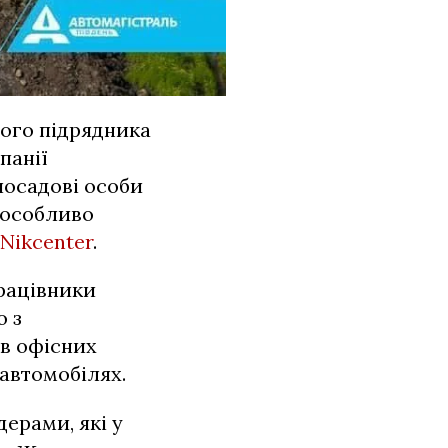
ного підрядника
панії
 посадові особи
 особливо
Nikcenter
.
працівники
о з
в офісних
автомобілях.
дерами, які у