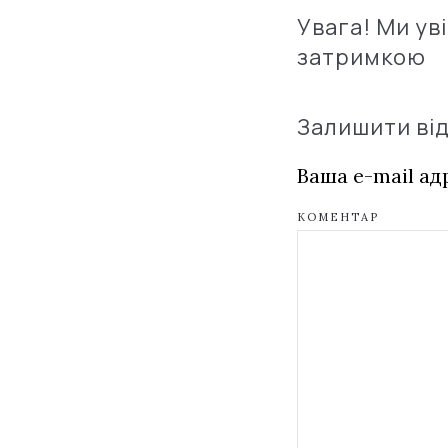
Увага! Ми ув
затримкою
Залишити ві
Ваша e-mail а
КОМЕНТАР