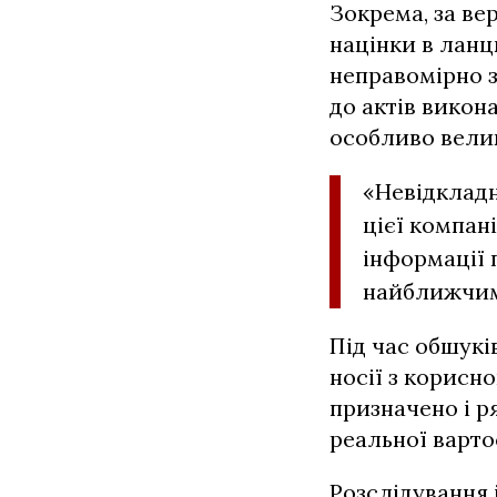
Зокрема, за ве
націнки в лан
неправомірно з
до актів викон
особливо велик
«Невідкладн
цієї компан
інформації п
найближчим 
Під час обшукі
носії з корисн
призначено і р
реальної вартос
Розслідування