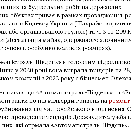
онтних та будівельних робіт на державних
их об’єктах триває в рамках провадження, ро
інального Кодексу України (Шахрайство, вчин
ах або організованою групою) та ч. 3 ст. 209
ни (Легалізація майна, одержаного злочинн
групою в особливо великих розмірах).
омагістраль-Південь» є головним підрядник
Лише у 2020 році вона виграла тендерів на 28
иком компанії з 2023 року є бізнесмен Олекс
er писав, що «Автомагістраль-Південь» та «
онтракти по пів мільярди гривень на
ремонт 
уйнованих під час російського вторгнення. 
 час проведення тендерів Держаудитслужба 
з них, які отрмала «Автомагістраль-Південь»