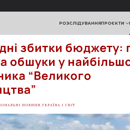
РОЗСЛІДУВАННЯ
ПРОЄКТИ
дні збитки бюджету: 
а обшуки у найбільш
ника “Великого
ицтва”
ІОНАЛЬНІ НОВИНИ
,
УКРАЇНА І СВІТ