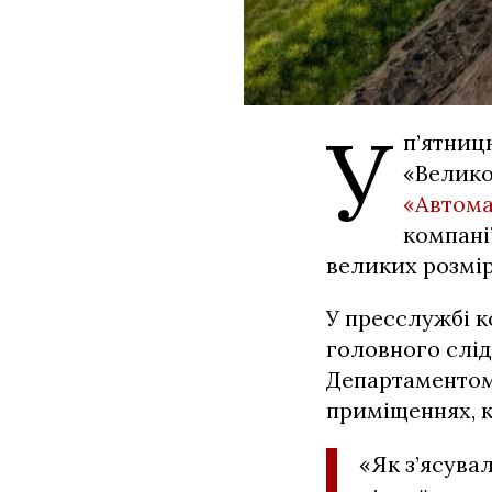
У
п’ятниц
«Велико
«Автома
компані
великих розмір
У пресслужбі к
головного слід
Департаментом
приміщеннях, к
«Як з’ясува