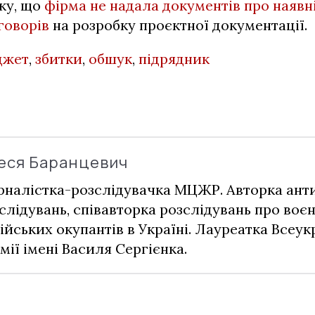
ку, що
фірма не надала документів про наявн
говорів
на розробку проєктної документації.
джет
,
збитки
,
обшук
,
підрядник
еся Баранцевич
налістка-розслідувачка МЦЖР. Авторка ант
слідувань, співавторка розслідувань про воє
ійських окупантів в Україні. Лауреатка Всеук
мії імені Василя Сергієнка.