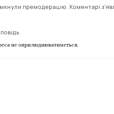
імкнули премодерацію. Коментарі з'яв
дповідь
дреса не оприлюднюватиметься.