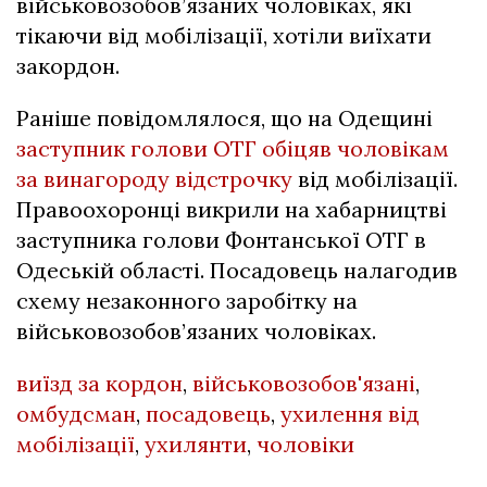
військовозобов’язаних чоловіках, які
тікаючи від мобілізації, хотіли виїхати
закордон.
Раніше повідомлялося, що на Одещині
заступник голови ОТГ обіцяв чоловікам
за винагороду відстрочку
від мобілізації.
Правоохоронці викрили на хабарництві
заступника голови Фонтанської ОТГ в
Одеській області. Посадовець налагодив
схему незаконного заробітку на
військовозобов’язаних чоловіках.
виїзд за кордон
,
військовозобов'язані
,
омбудсман
,
посадовець
,
ухилення від
мобілізації
,
ухилянти
,
чоловіки