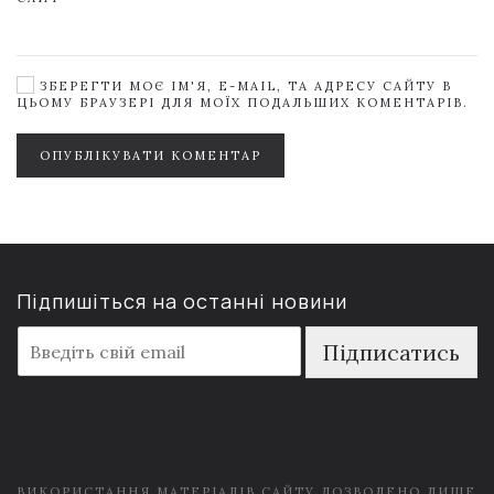
ЗБЕРЕГТИ МОЄ ІМ'Я, E-MAIL, ТА АДРЕСУ САЙТУ В
ЦЬОМУ БРАУЗЕРІ ДЛЯ МОЇХ ПОДАЛЬШИХ КОМЕНТАРІВ.
ОПУБЛІКУВАТИ КОМЕНТАР
Підпишіться на останні новини
E
Підписатись
m
a
i
l
*
ВИКОРИСТАННЯ МАТЕРІАЛІВ САЙТУ ДОЗВОЛЕНО ЛИШЕ