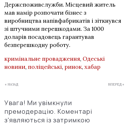
Держспоживслужби. Місцевий житель
мав намір розпочати бізнес з
виробництва напівфабрикатів і зіткнувся
зі штучними перешкодами. За 1000
доларів посадовець гарантував
безперешкодну роботу.
кримінальне провадження
,
Одеські
новини
,
поліцейські
,
ринок
,
хабар
« НАЗАД
ВПЕРЕД »
Увага! Ми увімкнули
премодерацію. Коментарі
з'являються із затримкою