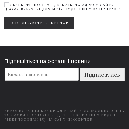
ЗБЕРЕГТИ МОЄ ІМ'Я, E-MAIL, ТА АДРЕСУ САЙТУ В
ЦЬОМУ БРАУЗЕРІ ДЛЯ МОЇХ ПОДАЛЬШИХ КОМЕНТАРІВ.
ОПУБЛІКУВАТИ КОМЕНТАР
Підпишіться на останні новини
E
Підписатись
m
a
i
l
*
ВИКОРИСТАННЯ МАТЕРІАЛІВ САЙТУ ДОЗВОЛЕНО ЛИШЕ
ЗА УМОВИ ПОСИЛАННЯ (ДЛЯ ЕЛЕКТРОННИХ ВИДАНЬ -
ГІПЕРПОСИЛАННЯ) НА САЙТ NIKCENTER.