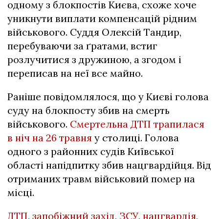
одному з блокпостів Києва, схоже хоче
уникнути виплати компенсацій рідним
військового. Суддя Олексій Тандир,
перебуваючи за ґратами, встиг
розлучитися з дружиною, а згодом і
переписав на неї все майно.
Раніше повідомлялося, що у Києві голова
суду на блокпосту збив на смерть
військового.
Смертельна ДТП трапилася
в ніч на 26 травня
у столиці. Голова
одного з районних судів Київської
області напідпитку збив нацгвардійця. Від
отриманих травм військовий помер на
місці.
ДТП
,
запобіжний захід
,
ЗСУ
,
нацгвардія
,