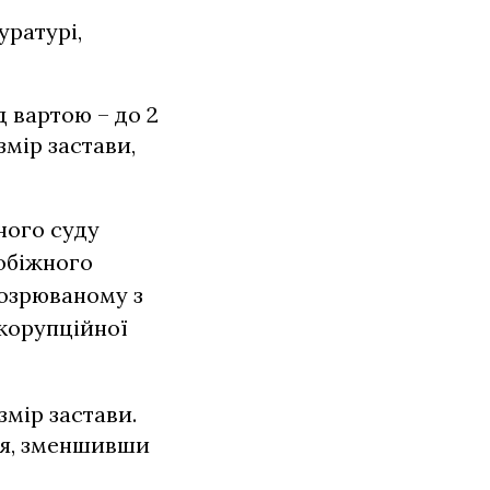
уратурі,
 вартою – до 2
мір застави,
ного суду
обіжного
дозрюваному з
икорупційної
змір застави.
ня, зменшивши