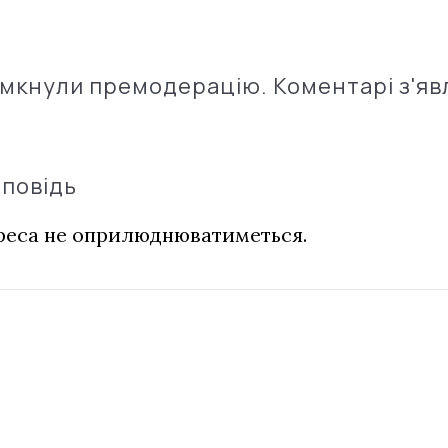
імкнули премодерацію. Коментарі з'яв
дповідь
дреса не оприлюднюватиметься.