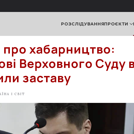
РОЗСЛІДУВАННЯ
ПРОЄКТИ
 про хабарництво:
ові Верховного Суду 
ли заставу
АЇНА І СВІТ