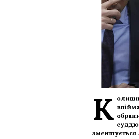
К
олишні
впійма
обрани
суддю 
зменшується 