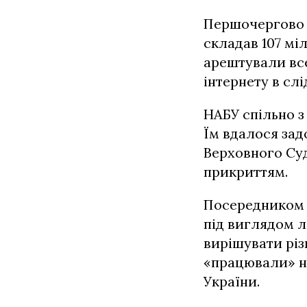
Першочергово 
складав 107 мі
арештували все
інтернету в слі
НАБУ спільно з
Їм вдалося зад
Верховного Суд
прикриттям.
Посередником у
під виглядом 
вирішувати різ
«працювали» не
України.