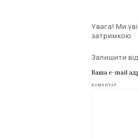
Увага! Ми ув
затримкою
Залишити ві
Ваша e-mail а
КОМЕНТАР