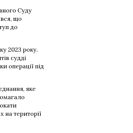
вного Суду
вся, що
туп до
ку 2023 року.
тів судді
ки операції під
єднання, яке
помагало
вокати
х на території