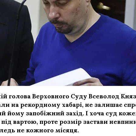
й голова Верховного Суду Всеволод Князє
ли на рекордному хабарі, не залишає сп
й йому запобіжний захід. І хоча суд кож
під вартою, проте розмір застави невпин
ледь не кожного місяця.