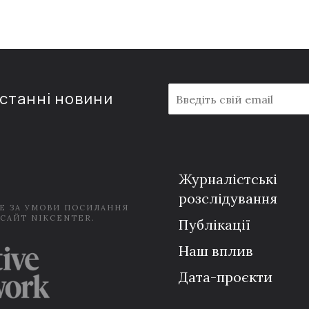
E
останні новини
m
a
i
l
*
Журналістські
розслідування
Е ЗА УМОВИ ПОСИЛАННЯ
 САЙТ NIKCENTER.
Публікації
Наш вплив
Дата-проєкти