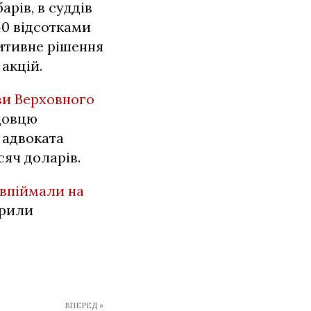
рів, в суддів
40 відсотками
зитивне рішення
акцій.
ви Верховного
адовцю
 адвоката
сяч доларів.
 впіймали на
крили
ВПЕРЕД »