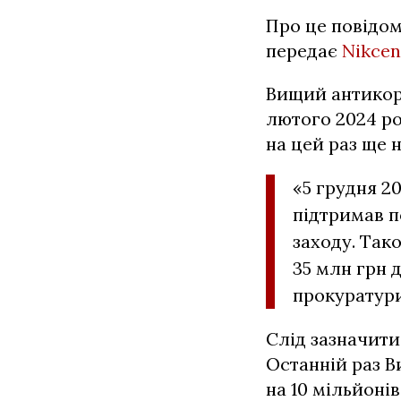
Про це повідом
передає
Nikcen
Вищий антикору
лютого 2024 ро
на цей раз ще н
«5 грудня 2
підтримав п
заходу. Так
35 млн грн 
прокуратури
Слід зазначити
Останній раз В
на 10 мільйонів