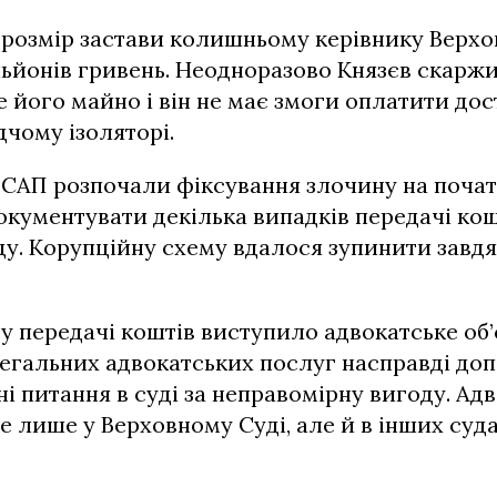
розмір застави колишньому керівнику Верхо
льйонів гривень. Неодноразово Князєв скаржи
 його майно і він не має змоги оплатити дос
дчому ізоляторі.
 САП розпочали фіксування злочину на почат
окументувати декілька випадків передачі кош
у. Корупційну схему вдалося зупинити завдя
 передачі коштів виступило адвокатське об’
легальних адвокатських послуг насправді до
ні питання в суді за неправомірну вигоду. Ад
 лише у Верховному Суді, але й в інших суда