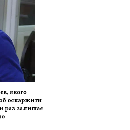
в, якого
роб оскаржити
ен раз залишає
но