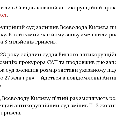
или в Спеціалізованій антикорупційній прок
ter
.
пційний суд залишив Всеволода Князєва під
ку. В той самий час йому знову зменшили роз
а 8 мільйонів гривень.
023 року слідчий суддя Вищого антикорупцій
озицію прокурора САП та продовжив дію зап
ож суд зменшив розмір застави указаному пі
до 27 млн грн», – йдеться в повідомленні Ант
.
, Всеволоду Князєву п’ятий раз зменшують ро
ищий антикорупційний суд змінив її 13 жовт
 гривень.