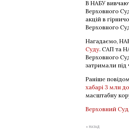
В НАБУ вивчают
Верховного Суд
акцій в гірнич
Верховного Суд
Нагадаємо, НА
Суду
. САП та 
Верховного Суд
затримали під 
Раніше повідо
хабарі 3 млн д
масштабну кору
Верховний Суд
« НАЗАД