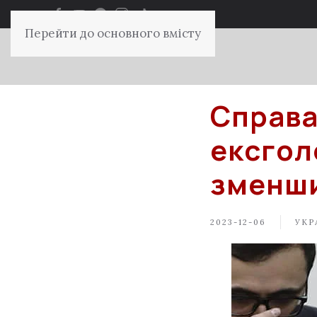
Перейти до основного вмісту
Справа
ексгол
зменши
2023-12-06
УКР