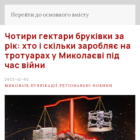
Перейти до основного вмісту
Чотири гектари бруківки за
рік: хто і скільки заробляє на
тротуарах у Миколаєві під
час війни
2023-12-02
МИКОЛАЇВ
,
ПУБЛІКАЦІЇ
,
РЕГІОНАЛЬНІ НОВИНИ