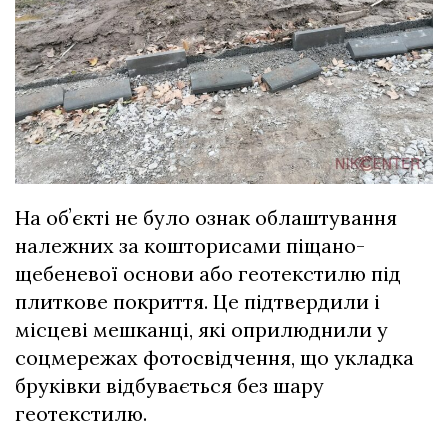
На обʼєкті не було ознак облаштування
належних за кошторисами піщано-
щебеневої основи або геотекстилю під
плиткове покриття. Це підтвердили і
місцеві мешканці, які оприлюднили у
соцмережах фотосвідчення, що укладка
бруківки відбувається без шару
геотекстилю.