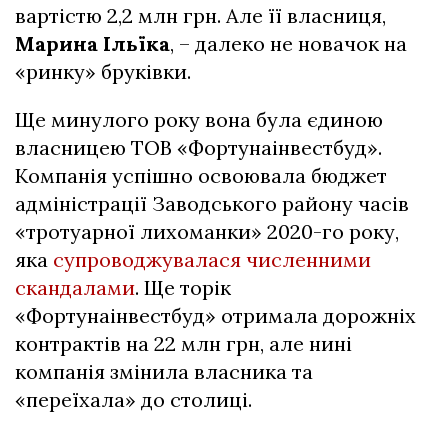
вартістю 2,2 млн грн. Але її власниця,
Марина Ільїка
, – далеко не новачок на
«ринку» бруківки.
Ще минулого року вона була єдиною
власницею ТОВ «Фортунаінвестбуд».
Компанія успішно освоювала бюджет
адміністрації Заводського району часів
«тротуарної лихоманки» 2020-го року,
яка
супроводжувалася численними
скандалами
. Ще торік
«Фортунаінвестбуд» отримала дорожніх
контрактів на 22 млн грн, але нині
компанія змінила власника та
«переїхала» до столиці.