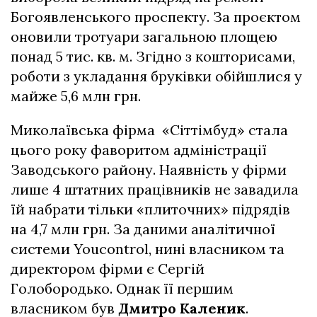
Богоявленського проспекту. За проєктом
оновили тротуари загальною площею
понад 5 тис. кв. м. Згідно з кошторисами,
роботи з укладання бруківки обійшлися у
майже 5,6 млн грн.
Миколаївська фірма «Сіттімбуд» стала
цього року фаворитом адміністрації
Заводського району. Наявність у фірми
лише 4 штатних працівників не завадила
їй набрати тільки «плиточних» підрядів
на 4,7 млн грн. За даними аналітичної
системи Youcontrol, нині власником та
директором фірми є Сергій
Голобородько. Однак її першим
власником був
Дмитро Каленик
.