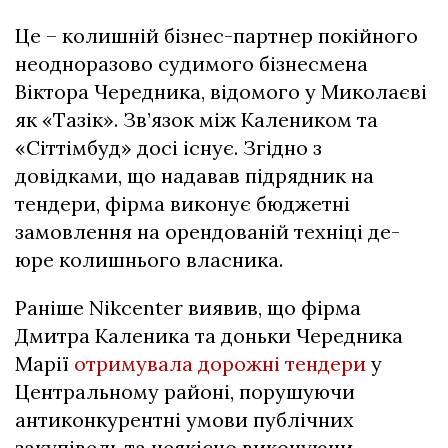
Це – колишній бізнес-партнер покійного
неодноразово судимого бізнесмена
Віктора Чередника, відомого у Миколаєві
як «Тазік». Зв’язок між Калеником та
«Сіттімбуд» досі існує. Згідно з
довідками, що надавав підрядник на
тендери, фірма виконує бюджетні
замовлення на орендованій техніці де-
юре колишнього власника.
Раніше Nikcenter виявив, що фірма
Дмитра Каленика та доньки Чередника
Марії
отримувала дорожні тендери
у
Центральному районі, порушуючи
антиконкурентні умови публічних
закупівель та неякісно виконуючи