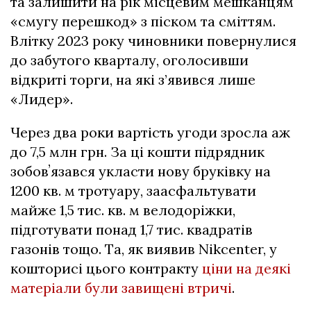
та залишити на рік місцевим мешканцям
«смугу перешкод» з піском та сміттям.
Влітку 2023 року чиновники повернулися
до забутого кварталу, оголосивши
відкриті торги, на які з’явився лише
«Лидер».
Через два роки вартість угоди зросла аж
до 7,5 млн грн. За ці кошти підрядник
зобовʼязався укласти нову бруківку на
1200 кв. м тротуару, заасфальтувати
майже 1,5 тис. кв. м велодоріжки,
підготувати понад 1,7 тис. квадратів
газонів тощо. Та, як виявив Nikcenter, у
кошторисі цього контракту
ціни на деякі
матеріали були завищені втричі
.