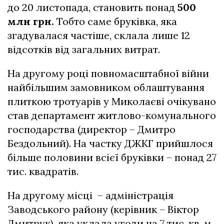
до 20 листопада, становить понад
500
млн грн.
Тобто саме бруківка, яка
згадувалася частіше, склала лише 12
відсотків від загальних витрат.
На другому році повномасштабної війни
найбільшим замовником облаштування
плиткою тротуарів у Миколаєві очікувано
став департамент житлово-комунального
господарства (директор – Дмитро
Бездольний). На частку ДЖКГ прийшлося
більше половини всієї бруківки – понад 27
тис. квадратів.
На другому місці – адміністрація
Заводського району (керівник – Віктор
Дмитрук), яка уклала угоди на 7 тис. кв. м