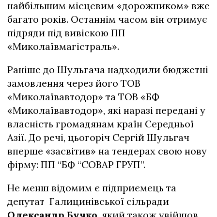
найбільшим місцевим «дорожником» вже
багато років. Останнім часом він отримує
підряди під вивіскою ПП
«Миколаївмагістраль».
Раніше до Шульгача надходили бюджетні
замовлення через його ТОВ
«Миколаївавтодор» та ТОВ «БФ
«Миколаївавтодор», які наразі передані у
власність громадянам країн Середньої
Азії. До речі, цьогоріч Сергій Шульгач
вперше «засвітив» на тендерах свою нову
фірму: ПП “БФ “СОВАР ГРУП”.
Не менш відомим є підприємець та
депутат Галицинівської сільради
Олександр Бучко
, який також увійшов