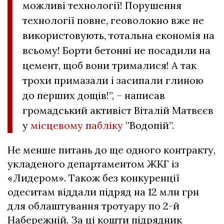
можливі технології! Порушення
технології повне, геоволокно вже не
використовують, тотальна економія на
всьому! Борти бетонні не посадили на
цемент, щоб вони трималися! А так
трохи примазали і засипали глиною
до перших дощів!”, – написав
громадський активіст Віталій Матвєєв
у
місцевому пабліку
”Водопій”.
Не менше питань до ще одного контракту,
укладеного департаментом ЖКГ із
«Лидером». Також без конкуренції
одеситам віддали підряд на 12 млн грн
для облаштування тротуару по 2-й
Набережній. За ці кошти підрядник