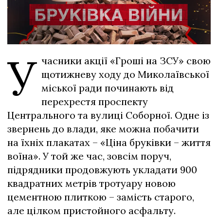
У
часники акції «Гроші на ЗСУ» свою
щотижневу ходу до Миколаївської
міської ради починають від
перехрестя проспекту
Центрального та вулиці Соборної. Одне із
звернень до влади, яке можна побачити
на їхніх плакатах – «Ціна бруківки – життя
воїна». У той же час, зовсім поруч,
підрядники продовжують укладати 900
квадратних метрів тротуару новою
цементною плиткою – замість старого,
але цілком пристойного асфальту.