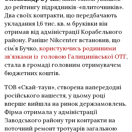
до рейтингу підрядників-«плиточників».
Два своїх контракти, що передбачають
укладання 1,6 тис. кв. м бруківки він
отримав від адміністрації Корабельного
району. Раніше Nikcenter встановив,
що
сімʼя Бучко,
користуючись родинними
зв’язками із головою Галицинівської ОТГ
,
стала в громаді головним отримувачем
бюджетних коштів.
ТОВ «Скай-таун», створена напередодні
російського нашестя, у цьому році
вперше вийшла на ринок держзамовлень.
Фірма отримала у адміністрації
Заводського району три контракти на
поточний ремонт тротуарів загальною