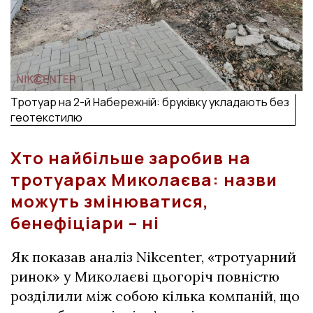
Тротуар на 2-й Набережній: бруківку укладають без
геотекстилю
Хто найбільше заробив на
тротуарах Миколаєва: назви
можуть змінюватися,
бенефіціари – ні
Як показав аналіз Nikcenter, «тротуарний
ринок» у Миколаєві цьогоріч повністю
розділили між собою кілька компаній, що