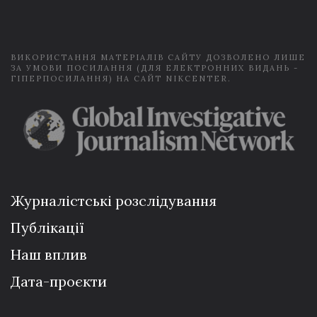
i
l
*
ВИКОРИСТАННЯ МАТЕРІАЛІВ САЙТУ ДОЗВОЛЕНО ЛИШЕ
ЗА УМОВИ ПОСИЛАННЯ (ДЛЯ ЕЛЕКТРОННИХ ВИДАНЬ -
ГІПЕРПОСИЛАННЯ) НА САЙТ NIKCENTER.
Журналістські розслідування
Публікації
Наш вплив
Дата-проєкти