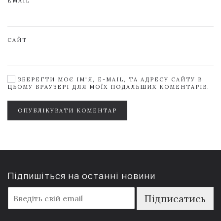
EMAIL
САЙТ
ЗБЕРЕГТИ МОЄ ІМ'Я, E-MAIL, ТА АДРЕСУ САЙТУ В
ЦЬОМУ БРАУЗЕРІ ДЛЯ МОЇХ ПОДАЛЬШИХ КОМЕНТАРІВ.
ОПУБЛІКУВАТИ КОМЕНТАР
Підпишіться на останні новини
E
Підписатись
m
a