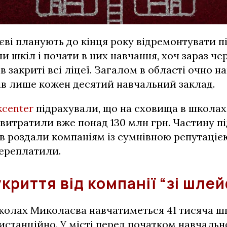
ві планують до кінця року відремонтувати п
и шкіл і почати в них навчання, хоч зараз че
в закриті всі ліцеї. Загалом в області очно н
в лише кожен десятий навчальний заклад.
kcenter
підрахували, що на сховища в школах
 витратили вже понад 130 млн грн. Частину пі
в роздали компаніям із сумнівною репутацією
переплатили.
криття від компанії “зі шле
колах Миколаєва навчатиметься 41 тисяча шк
дистанційно. У місті перед початком навчальн