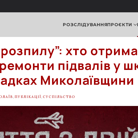
РОЗСЛІДУВАННЯ
ПРОЄКТИ
“розпилу”: хто отрима
 ремонти підвалів у ш
садках Миколаївщини
ОЛАЇВ
,
ПУБЛІКАЦІЇ
,
СУСПІЛЬСТВО