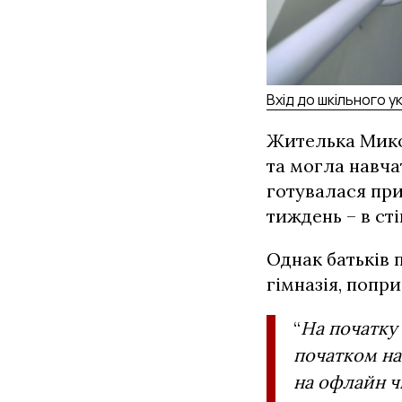
Вхід до шкільного 
Жителька Мико
та могла навча
готувалася при
тиждень – в ст
Однак батьків 
гімназія, попри
“
На початку 
початком нав
на офлайн ч