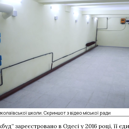
иколаївської школи. Скриншот з відео міської ради
буд” зареєстровано в Одесі у 2016 році, її є