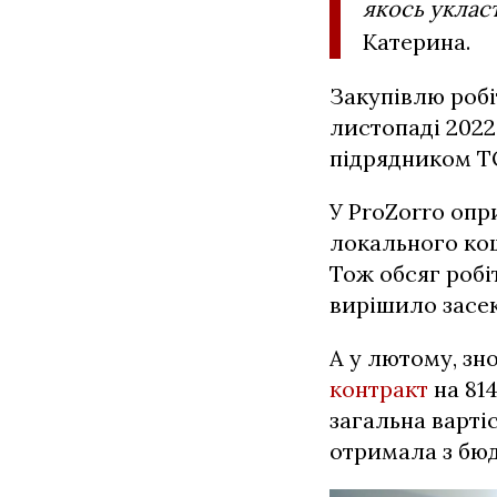
якось укласт
Катерина.
Закупівлю робі
листопаді 2022
підрядником Т
У ProZorro опр
локального кош
Тож обсяг робі
вирішило засек
А у лютому, зн
контракт
на 814
загальна варті
отримала з бюд