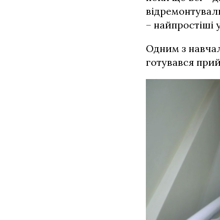
вiдремонтували
– найпростiшi 
Одним з навчал
готувався прий