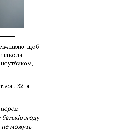
гімназію, щоб
ня школа
 ноутбуком,
ься і 32-а
 перед
 батьків згоду
я не можуть