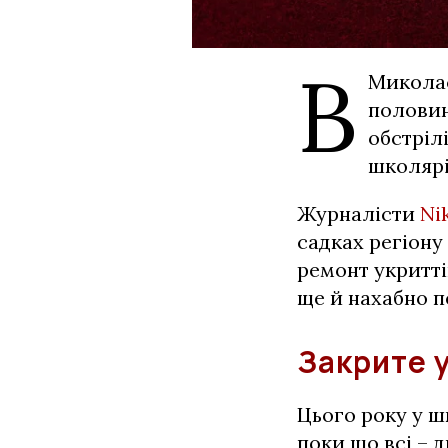
В
Миколає
половин
обстрілі
школярі
Журналісти
Ni
садках регіону
ремонт укритті
ще й нахабно 
Закрите у
Цього року у ш
поки що всі – 