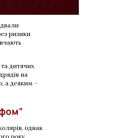
ідвали
рез ризики
авчають
 та дитячих
дрядів на
, а деяким –
йфом”
олярів, однак
ого року