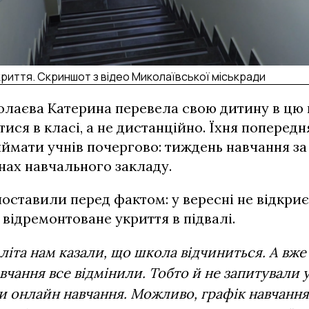
укриття. Скриншот з відео Миколаївської міськради
лаєва Катерина перевела свою дитину в цю 
тися в класі, а не дистанційно. Їхня поперед
ймати учнів почергово: тиждень навчання за
інах навчального закладу.
поставили перед фактом: у вересні не відкриєт
 відремонтоване укриття в підвалі.
літа нам казали, що школа відчиниться. А вже
чання все відмінили. Тобто й не запитували у
и онлайн навчання. Можливо, графік навчанн