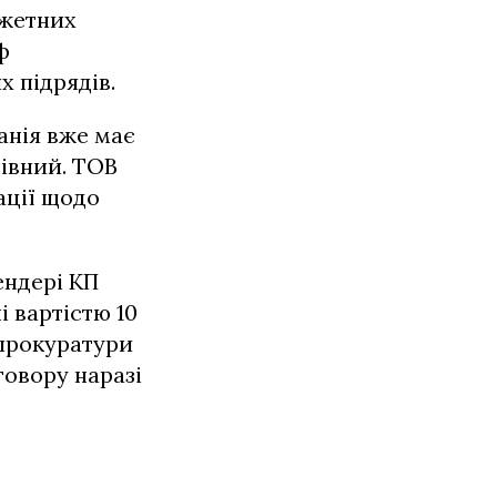
джетних
ф
х підрядів.
анія вже має
нівний. ТОВ
ації щодо
ендері КП
 вартістю 10
 прокуратури
говору наразі