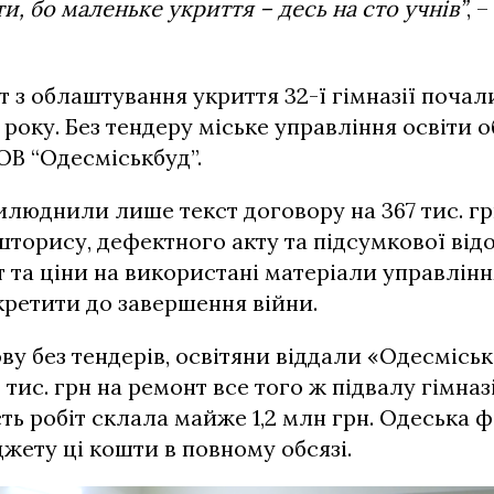
и, бо маленьке укриття – десь на сто учнів”
, 
т з облаштування укриття 32-ї гімназії почал
 року. Без тендеру міське управління освіти 
ОВ “Одесміськбуд”.
илюднили лише текст договору на 367 тис. грн
торису, дефектного акту та підсумкової відо
т та ціни на використані матеріали управлінн
ретити до завершення війни.
ову без тендерів, освітяни віддали «Одесмісь
 тис. грн на ремонт все того ж підвалу гімназ
сть робіт склала майже 1,2 млн грн. Одеська 
жету ці кошти в повному обсязі.