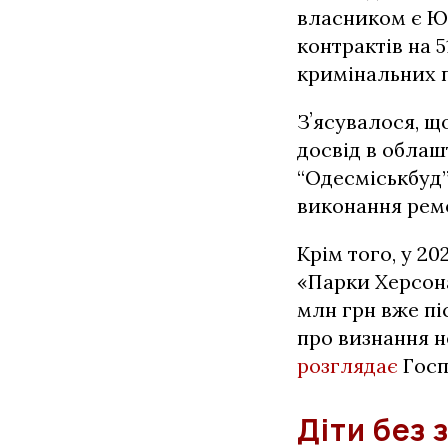
власником є Ю
контрактів на 
кримінальних 
Зʼясувалося, 
досвід в облаш
“Одесміськбуд
виконання ремо
Крім того, у 2
«Парки Херсона
млн грн вже пі
про визнання н
розглядає
Госп
Діти без 