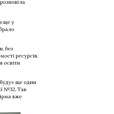
– розповіла
и ще у
обрало
, без
мості ресурсів.
я освіти
кбуду» ще один
ії №32. Так
фірма вже