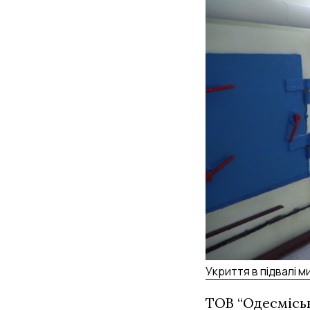
Укриття в підвалі м
ТОВ “Одесміськ