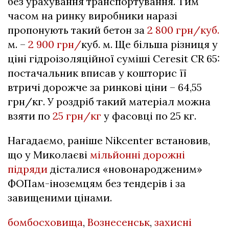
без урахування транспортування. Тим
часом на ринку виробники наразі
пропонують такий бетон за
2 800 грн/куб.
м. –
2 900 грн/
куб. м. Ще більша різниця у
ціні гідроізоляційної суміші Ceresit CR 65:
постачальник вписав у кошторис її
втричі дорожче за ринкові ціни – 64,55
грн/кг. У роздріб такий матеріал можна
взяти по
25 грн/кг
у фасовці по 25 кг.
Нагадаємо, раніше Nikcenter встановив,
що
у Миколаєві
мільйонні дорожні
підряди
дісталися «новонародженим»
ФОПам-іноземцям без тендерів і за
завищеними цінами.
бомбосховища
,
Вознесенськ
,
захисні