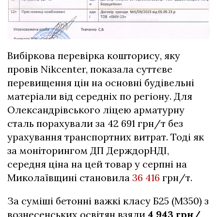
Вибіркова перевірка кошторису, яку
провів Nikcenter, показала суттєве
перевищення цін на основні будівельні
матеріали від середніх по регіону. Для
Олександрівського ліцею арматурну
сталь порахували за 42 691 грн/т без
урахування транспортних витрат. Тоді як
за моніторингом ДП ДерждорНДІ,
середня ціна на цей товар у серпні на
Миколаївщині становила
36 416
грн/т.
За суміші бетонні важкі класу Б25 (М350) з
вознесенських освітян взяли
4 943 грн/