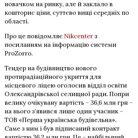
новачком на ринку, але й заклало в
кошторис ціни, суттєво вищі середніх по
області.
Про це повідомляє
Nikcenter
з
посиланням на інформацію системи
ProZorro.
Тендер на будівництво нового
протирадіаційного укриття для
місцевого ліцею оголосив відділ освіти
Олександрівської селищної ради. Попри
велику очікувану вартість – 36,6 млн грн –
на нього з’явився лише один учасник –
ТОВ «Перша українська будівельна».
Саме з ним і був підписаний контракт
вартістю 36,2 млн грн. Це – найбільший