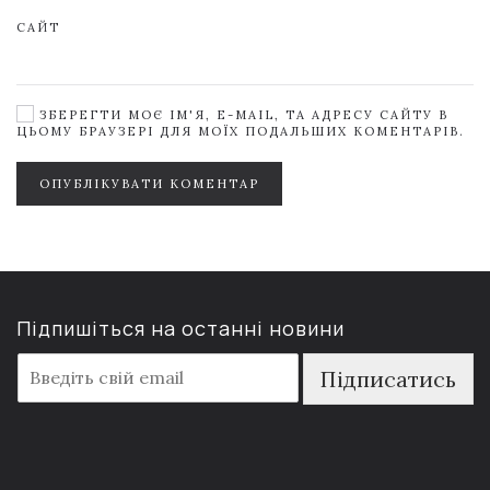
САЙТ
ЗБЕРЕГТИ МОЄ ІМ'Я, E-MAIL, ТА АДРЕСУ САЙТУ В
ЦЬОМУ БРАУЗЕРІ ДЛЯ МОЇХ ПОДАЛЬШИХ КОМЕНТАРІВ.
ОПУБЛІКУВАТИ КОМЕНТАР
Підпишіться на останні новини
E
Підписатись
m
a
i
l
*