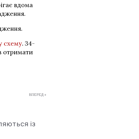
рігає вдома
адження.
дження.
у схему
. 34-
в отримати
ВПЕРЕД »
ляються із