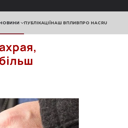
НОВИНИ
ПУБЛІКАЦІЇ
НАШ ВПЛИВ
ПРО НАС
RU
ахрая,
 більш