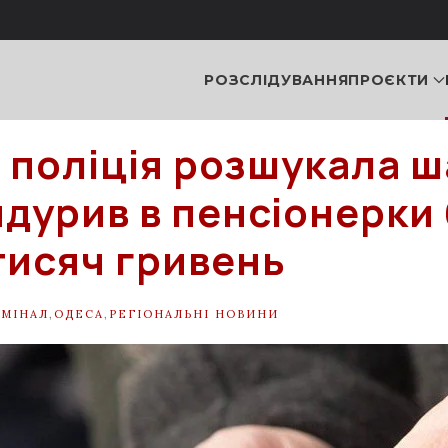
РОЗСЛІДУВАННЯ
ПРОЄКТИ
і поліція розшукала ш
идурив в пенсіонерки
 тисяч гривень
ИМІНАЛ
,
ОДЕСА
,
РЕГІОНАЛЬНІ НОВИНИ