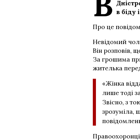
В
Дністр
в біду
Про це повідом
Невідомий чоло
Він розповів, щ
За грошима пр
жителька перед
«Жінка відд
лише тоді з
Звісно, з т
зрозуміла, щ
повідомленн
Правоохоронці