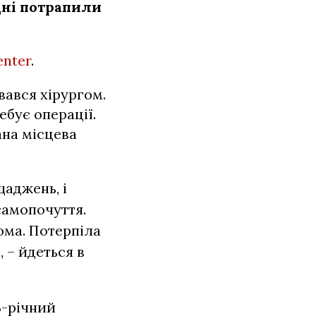
дні потрапили
enter
.
вався хірургом.
ебує операції.
ана місцева
щаджень, і
самопочуття.
дома. Потерпіла
, – йдеться в
3-річний