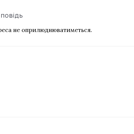
дповідь
дреса не оприлюднюватиметься.