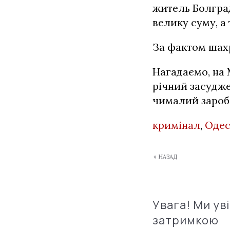
житель Болград
велику суму, а
За фактом шах
Нагадаємо, на
річний засудж
чималий заробі
кримінал
,
Одес
« НАЗАД
Увага! Ми ув
затримкою