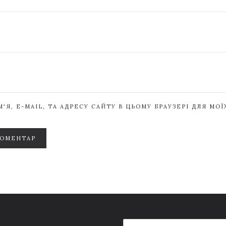
'Я, E-MAIL, ТА АДРЕСУ САЙТУ В ЦЬОМУ БРАУЗЕРІ ДЛЯ МО
КОМЕНТАР
E