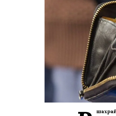
шахрай