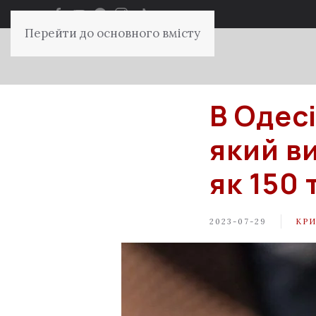
Перейти до основного вмісту
В Одес
який в
як 150
2023-07-29
КР