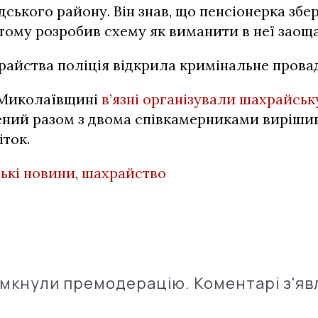
ського району. Він знав, що пенсіонерка збе
 тому розробив схему як виманити в неї заощ
райства поліція відкрила кримінальне прова
 Миколаївщині
в’язні організували шахрайськ
ений разом з двома співкамерниками виріши
ток.
ькі новини
,
шахрайство
імкнули премодерацію. Коментарі з'яв