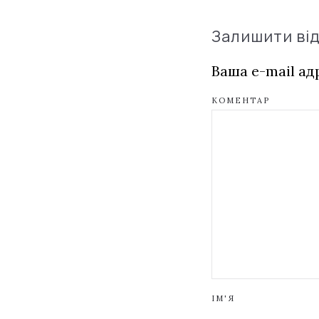
Залишити ві
Ваша e-mail а
КОМЕНТАР
ІМ'Я