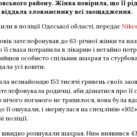
овського району. Жінка повірила, що її рі
 і віддала зловмиснику всі заощадження.
или в поліції Одеської області, передає
Nikc
вік зателефонував до 63-річної жінки та наз
о її сваха потрапила в лікарню і негайно потр
ийшов особисто спільник шахрая та стурбов
ала усі кошти.
ала незнайомцю 153 тисячі гривень своїх зао
ателефонувала родичці, аби дізнатися про її 
ою нічого поганого не трапилося, вона була в
о її ошукали, і звернулася на спецлінію «102»
і поліції.
 швидко розшукали шахрая. Ним виявився 4