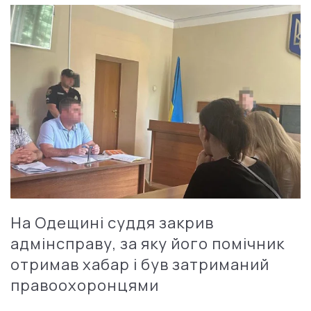
На Одещині суддя закрив
адмінсправу, за яку його помічник
отримав хабар і був затриманий
правоохоронцями