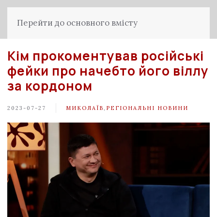
Перейти до основного вмісту
Кім прокоментував російські
фейки про начебто його віллу
за кордоном
2023-07-27
МИКОЛАЇВ
,
РЕГІОНАЛЬНІ НОВИНИ