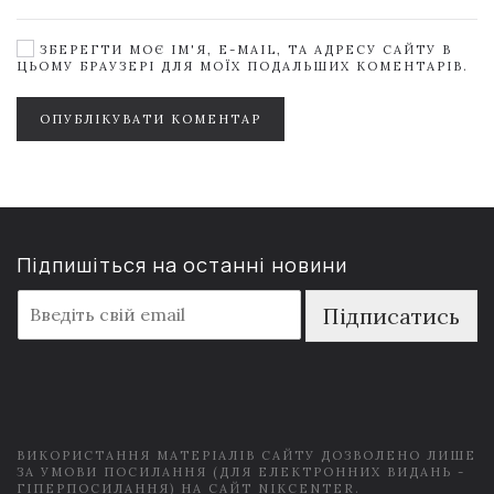
ЗБЕРЕГТИ МОЄ ІМ'Я, E-MAIL, ТА АДРЕСУ САЙТУ В
ЦЬОМУ БРАУЗЕРІ ДЛЯ МОЇХ ПОДАЛЬШИХ КОМЕНТАРІВ.
ОПУБЛІКУВАТИ КОМЕНТАР
Підпишіться на останні новини
E
Підписатись
m
a
i
l
*
ВИКОРИСТАННЯ МАТЕРІАЛІВ САЙТУ ДОЗВОЛЕНО ЛИШЕ
ЗА УМОВИ ПОСИЛАННЯ (ДЛЯ ЕЛЕКТРОННИХ ВИДАНЬ -
ГІПЕРПОСИЛАННЯ) НА САЙТ NIKCENTER.