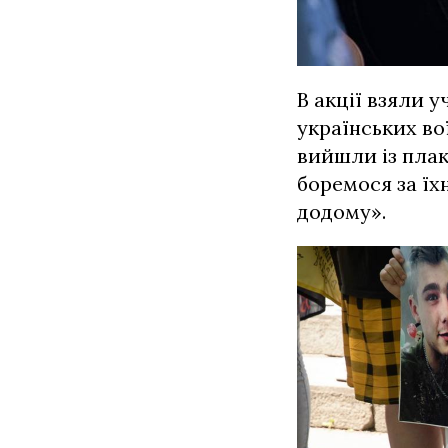
В акції взяли 
українських во
вийшли із плак
боремося за їх
додому».