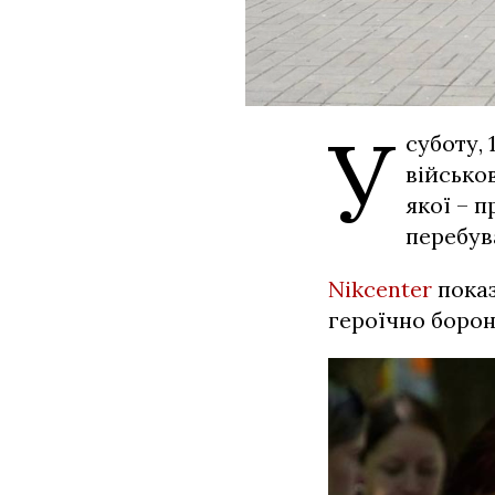
У
суботу, 
військо
якої – 
перебув
Nikcenter
показ
героїчно боро