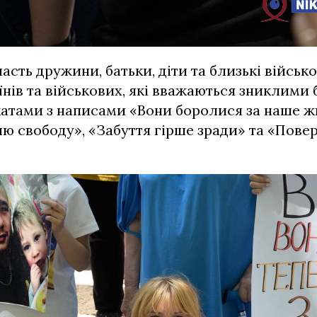
участь дружини, батьки, діти та близькі війсь
їнів та військових, які вважаються зниклими 
атами з написами «Вони боролися за наше жи
ню свободу», «Забуття гірше зради» та «Повер