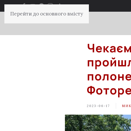
Перейти до основного вмісту
Чекаєм
пройшл
полоне
Фотор
2023-06-17
МИК