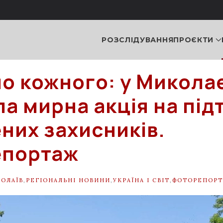
РОЗСЛІДУВАННЯ
ПРОЄКТИ
о кожного: у Миколає
а мирна акція на під
них захисників.
епортаж
ОЛАЇВ
,
РЕГІОНАЛЬНІ НОВИНИ
,
УКРАЇНА І СВІТ
,
ФОТОРЕПОР