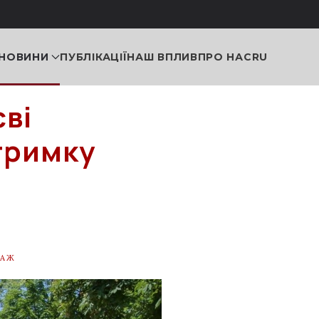
НОВИНИ
ПУБЛІКАЦІЇ
НАШ ВПЛИВ
ПРО НАС
RU
ві
тримку
ТАЖ