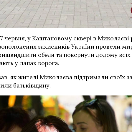
17 червня, у Каштановому сквері в Миколаєві р
вополонених захисників України провели мир
пришвидшити обмін та повернути додому всіх 
ають у лапах ворога.
ав, як жителі Миколаєва підтримали своїх за
нили батьківщину.