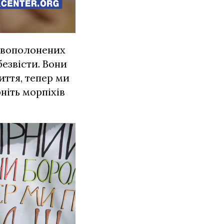
ковополонених
безвісти. Вони
ття, тепер ми
ніть морпіхів