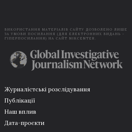
i
l
*
ВИКОРИСТАННЯ МАТЕРІАЛІВ САЙТУ ДОЗВОЛЕНО ЛИШЕ
ЗА УМОВИ ПОСИЛАННЯ (ДЛЯ ЕЛЕКТРОННИХ ВИДАНЬ -
ГІПЕРПОСИЛАННЯ) НА САЙТ NIKCENTER.
Журналістські розслідування
Публікації
Наш вплив
Дата-проєкти