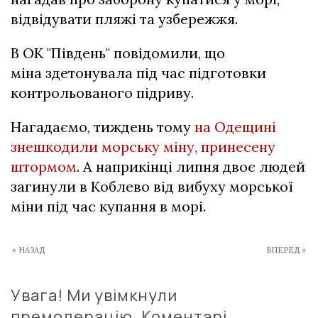
відвідувати пляжі та узбережжя.
В ОК "Південь" повідомили, що
міна здетонувала під час підготовки
контрольованого підриву.
Нагадаємо, тиждень тому
на Одещині
знешкодили морську міну, принесену
штормом
. А наприкінці липня двоє людей
загинули в Коблево від вибуху морської
міни під час купання в морі.
« НАЗАД
ВПЕРЕД »
Увага! Ми увімкнули
премодерацію. Коментарі