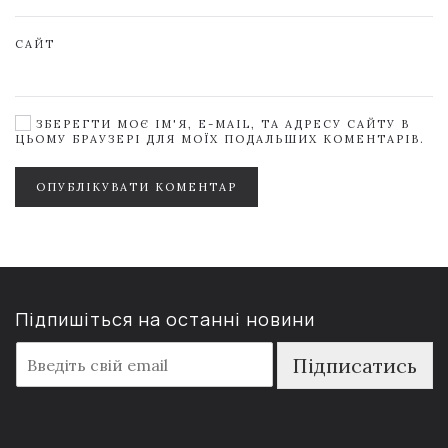
САЙТ
ЗБЕРЕГТИ МОЄ ІМ'Я, E-MAIL, ТА АДРЕСУ САЙТУ В
ЦЬОМУ БРАУЗЕРІ ДЛЯ МОЇХ ПОДАЛЬШИХ КОМЕНТАРІВ.
ОПУБЛІКУВАТИ КОМЕНТАР
Підпишіться на останні новини
E
Підписатись
m
a
i
l