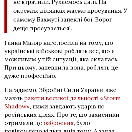
не втратили. Рухаємось далі. На
окремих ділянках маємо просування. У
самому Бахмуті запеклі бої. Ворог
дещо просувається”.
Ганна Маляр наголосила на тому, що
українські військові роблять все, що є
можливим у тій ситуації, яка склалась.
При цьому, запевнила вона, роблять це
дуже професійно.
Нагадаємо, Збройні Сили України вже
мають
ракети великої дальності «Storm
Shadow»
, ними завдають ударів по
російських цілях. Про те, що захисники
отримали це
озброєння
, було
повідомлено кілька днів тому. А зараз