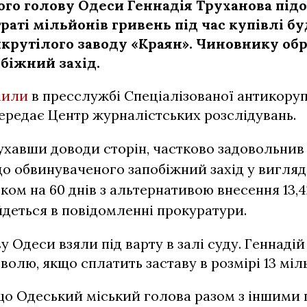
ого голову Одеси Геннадія Труханова під
раті мільйонів гривень під час купівлі бу
нкрутілого заводу «Краян». Чиновнику об
біжний захід.
мили
в пресслужбі Спеціалізованої антикору
ередає Центр журналістських розслідувань.
ухавши доводи сторін, частково задовольнив
до обвинуваченого запобіжний захід у вигляд
ком на 60 днів з альтернативою внесення 13,
 йдеться в повідомленні прокуратури.
у Одеси взяли під варту в залі суду. Геннаді
волю, якщо сплатить заставу в розмірі 13 міл
 що Одеський міський голова разом з іншими