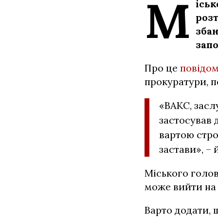
М
іськ
розт
зба
запо
Про це
повідо
прокуратури, п
«ВАКС, засл
застосував 
вартою стро
застави», –
Міського голов
може вийти на 
Варто додати,