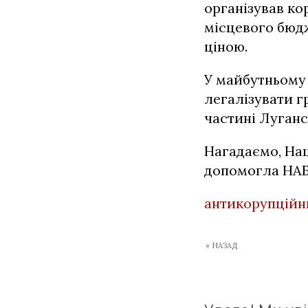
організував к
місцевого бюд
ціною.
У майбутньому 
легалізувати г
частині Луганс
Нагадаємо, Нац
допомогла НАБ
антикорупційн
« НАЗАД