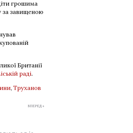
діти грошима
у за завищеною
нував
окупованій
ликої Британії
іській раді
.
вини
,
Труханов
ВПЕРЕД »