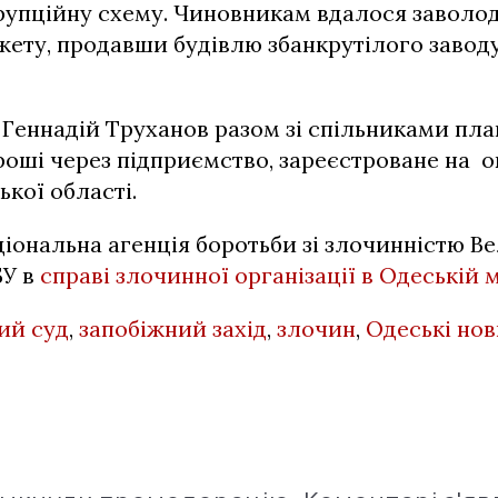
орупційну схему. Чиновникам вдалося заволо
жету, продавши будівлю збанкрутілого завод
Геннадій Труханов разом зі спільниками пла
роші через підприємство, зареєстроване на 
ької області.
іональна агенція боротьби зі злочинністю Ве
У в
справі злочинної організації в Одеській м
ий суд
,
запобіжний захід
,
злочин
,
Одеські но