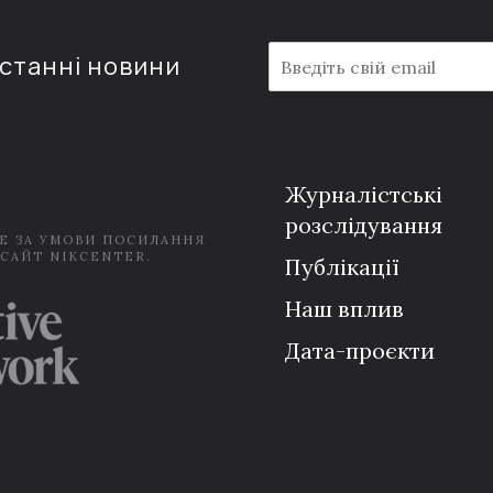
E
останні новини
m
a
i
l
*
Журналістські
розслідування
Е ЗА УМОВИ ПОСИЛАННЯ
 САЙТ NIKCENTER.
Публікації
Наш вплив
Дата-проєкти