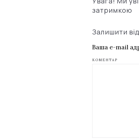
Увага! Ми ув
затримкою
Залишити ві
Ваша e-mail а
КОМЕНТАР