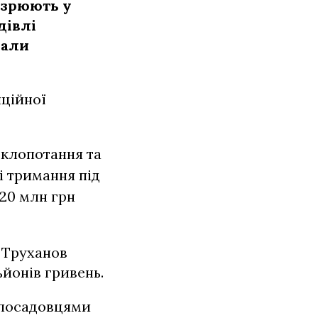
озрюють у
дівлі
рали
пційної
 клопотання та
і тримання під
420 млн грн
й Труханов
ьйонів гривень.
 посадовцями