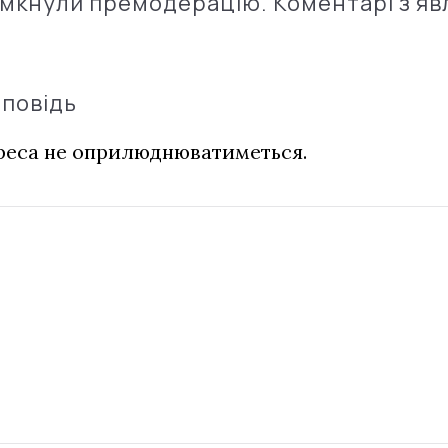
імкнули премодерацію. Коментарі з'яв
дповідь
дреса не оприлюднюватиметься.