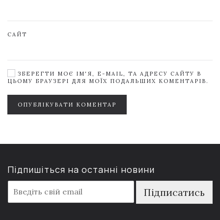
САЙТ
ЗБЕРЕГТИ МОЄ ІМ'Я, E-MAIL, ТА АДРЕСУ САЙТУ В
ЦЬОМУ БРАУЗЕРІ ДЛЯ МОЇХ ПОДАЛЬШИХ КОМЕНТАРІВ.
ОПУБЛІКУВАТИ КОМЕНТАР
Підпишіться на останні новини
E
Підписатись
m
a
i