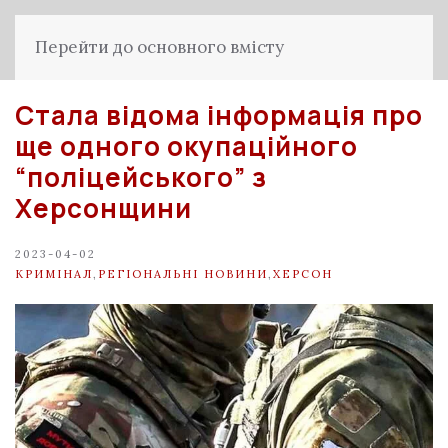
Перейти до основного вмісту
Стала відома інформація про
ще одного окупаційного
“поліцейського” з
Херсонщини
2023-04-02
КРИМІНАЛ
,
РЕГІОНАЛЬНІ НОВИНИ
,
ХЕРСОН