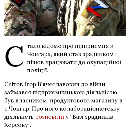
С
тало відомо про підприємця з
Чонгара, який став зрадником і
пішов працювати до окупаційної
поліції.
Сеітов Ігор В’ячеславович до війни
займався підприємницькою діяльністю,
був власником
продуктового магазину в
с.Чонгар. Про його колабораціоністську
діяльність
розповіли
у “Базі зрадників
Херсону”.