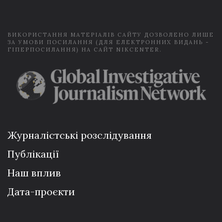
l
*
ВИКОРИСТАННЯ МАТЕРІАЛІВ САЙТУ ДОЗВОЛЕНО ЛИШЕ
ЗА УМОВИ ПОСИЛАННЯ (ДЛЯ ЕЛЕКТРОННИХ ВИДАНЬ -
ГІПЕРПОСИЛАННЯ) НА САЙТ NIKCENTER.
Журналістські розслідування
Публікації
Наш вплив
Дата-проєкти