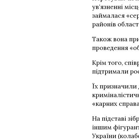
ув’язненні міс
займалася «се
районів області
Також вона пр
проведення «об
Крім того, спі
підтримали рос
Їх призначили
криміналістичн
«карних справа
На підставі зі
іншим фігуранта
України (колаб