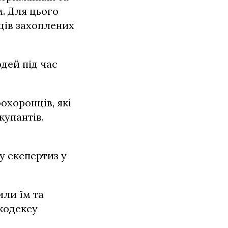
м. Для цього
ців захоплених
дей під час
охоронців, які
купантів.
у експертиз у
или їм та
 кодексу