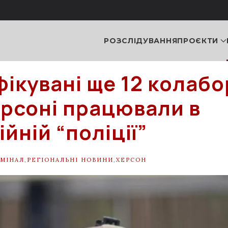
РОЗСЛІДУВАННЯ
ПРОЄКТИ
фікувані ще 12 колабо
Херсоні працювали в
йній “поліції”
МІНАЛ
,
РЕГІОНАЛЬНІ НОВИНИ
,
ХЕРСОН