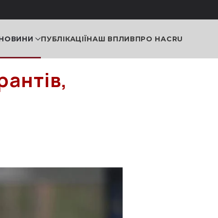
НОВИНИ
ПУБЛІКАЦІЇ
НАШ ВПЛИВ
ПРО НАС
RU
рантів,