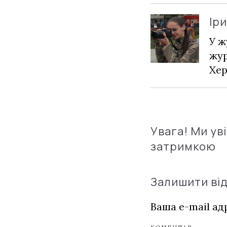
Ір
У ж
жур
Хер
Увага! Ми ув
затримкою
Залишити ві
Ваша e-mail а