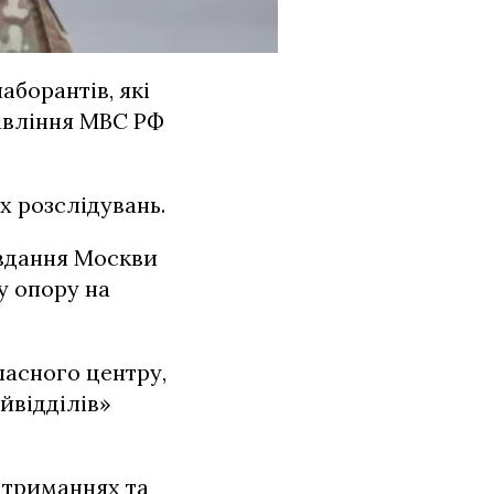
борантів, які
авління МВС РФ
х розслідувань.
авдання Москви
у опору на
ласного центру,
йвідділів»
атриманнях та