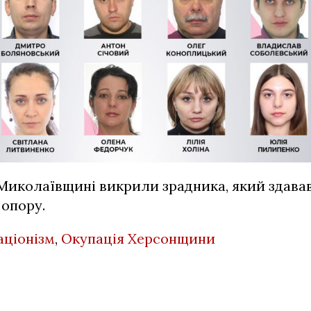
 Миколаївщині викрили зрадника, який
здава
 опору
.
аціонізм
,
Окупація Херсонщини