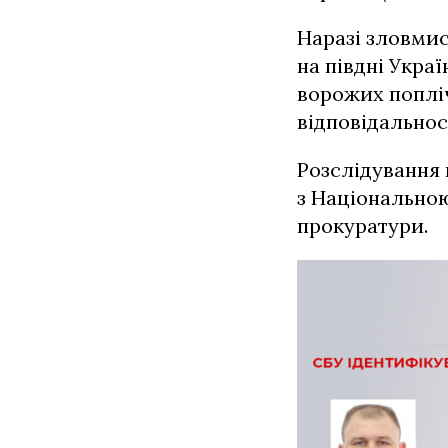
Наразі зловмис
на півдні Укра
ворожих попліч
відповідальнос
Розслідування 
з Національною
прокуратури.