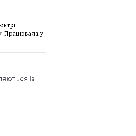
ентрі
у. Працювала у
ляються із