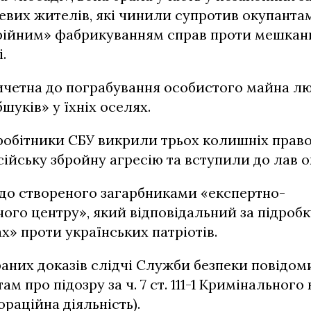
цевих жителів, які чинили супротив окупанта
рійним» фабрикуванням справ проти мешкан
.
ичетна до пограбування особистого майна лю
шуків» у їхніх оселях.
вробітники СБУ викрили трьох колишніх право
ійську збройну агресію та вступили до лав о
 до створеного загарбниками «експертно-
ого центру», який відповідальний за підробк
х» проти українських патріотів.
браних доказів слідчі Служби безпеки повідом
м про підозру за ч. 7 ст. 111-1 Кримінального
ораційна діяльність).