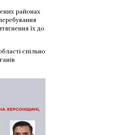
лених районах
 перебування
тягнення їх до
області спільно
ганів