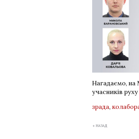
Нагадаємо,
н
а
учасників руху
зрада
,
колабор
« НАЗАД