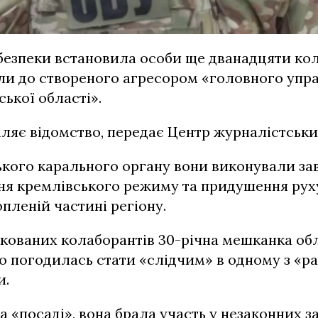
безпеки встановила особи ще дванадцяти кола
ли до створеного агресором «головного упр
ької області».
ляє відомство, передає Центр журналістськи
ького карального органу вони виконували з
я кремлівського режиму та придушення рух
пленій частині регіону.
кованих колаборантів 30-річна мешканка об
о погодилась стати «слідчим» в одному з «ра
и.
 «посаді», вона брала участь у незаконних з