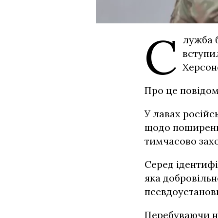
С
лужба 
вступи
Херсонс
Про це повідом
У лавах російс
щодо поширенн
тимчасово захо
Серед ідентифі
яка добровільн
псевдоустанов
Перебуваючи на