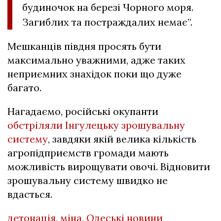
будиночок на березі Чорного моря.
Загиблих та постраждалих немає”.
Мешканців півдня просять бути
максимально уважними, адже таких
неприємних знахідок поки що дуже
багато.
Нагадаємо, російські окупанти
обстріляли Інгулецьку зрошувальну
систему
, завдяки якій велика кількість
агропідприємств громади мають
можливість вирощувати овочі. Відновити
зрошувальну систему швидко не
вдасться.
детонація
,
міна
,
Одеські новини