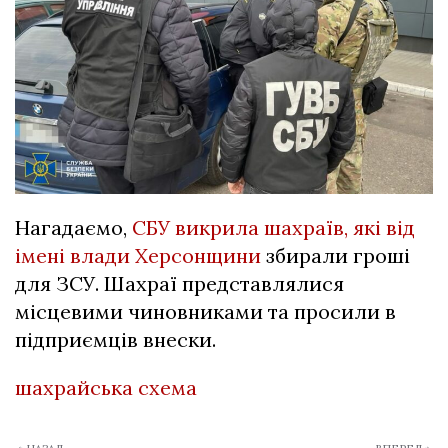
Нагадаємо,
СБУ викрила шахраїв, які від
імені влади Херсонщини
збирали гроші
для ЗСУ. Шахраї представлялися
місцевими чиновниками та просили в
підприємців внески.
шахрайська схема