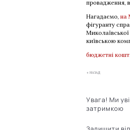
провадження, в
Нагадаємо,
на 
фігуранту спра
Миколаївської 
київською комп
бюджетні кошт
« НАЗАД
Увага! Ми ув
затримкою
Залишити ві