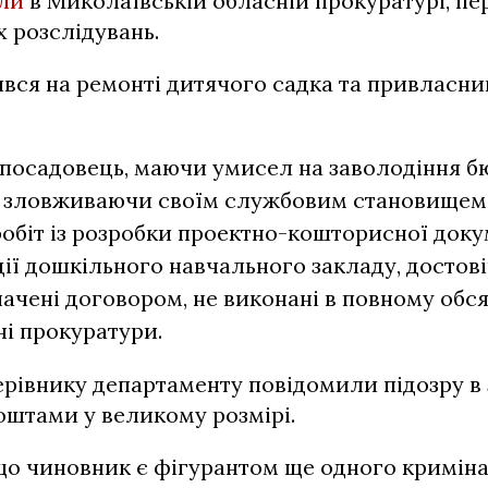
ли
в Миколаївській обласній прокуратурі, пе
 розслідувань.
ся на ремонті дитячого садка та привласни
і посадовець, маючи умисел на заволодіння
 зловживаючи своїм службовим становищем,
обіт із розробки проектно-кошторисної доку
ії дошкільного навчального закладу, достов
ачені договором, не виконані в повному обсяз
і прокуратури.
рівнику департаменту повідомили підозру в 
штами у великому розмірі.
 що чиновник є фігурантом ще одного кримін