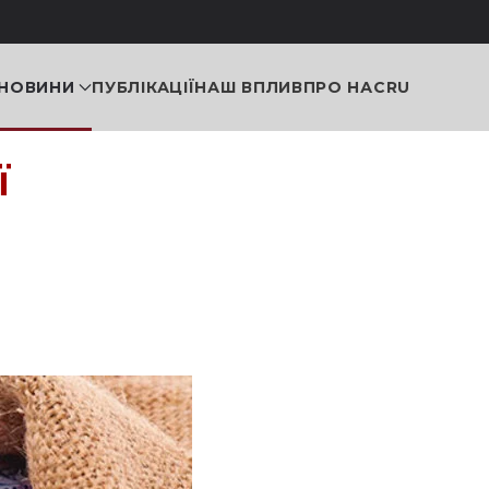
НОВИНИ
ПУБЛІКАЦІЇ
НАШ ВПЛИВ
ПРО НАС
RU
ї