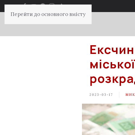
Перейти до основного вмісту
Ексчин
місько
розкра
2023-03-17
МИК