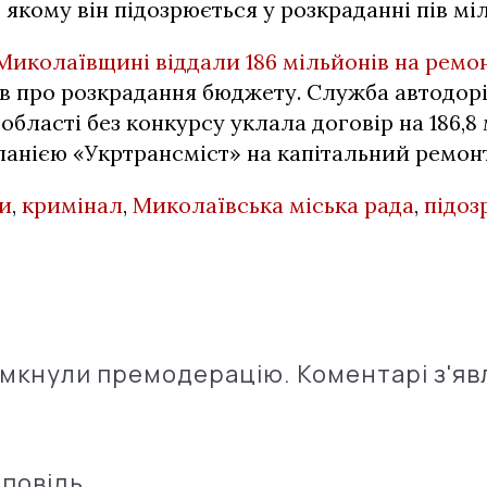
 якому він підозрюється у розкраданні пів мі
Миколаївщині віддали 186 мільйонів на ремо
в про розкрадання бюджету. Служба автодор
області без конкурсу уклала договір на 186,8 
анією «Укртрансміст» на капітальний ремонт
и
,
кримінал
,
Миколаївська міська рада
,
підоз
імкнули премодерацію. Коментарі з'яв
дповідь