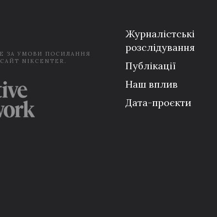
i
l
*
Журналістські
розслідування
Е ЗА УМОВИ ПОСИЛАННЯ
 САЙТ NIKCENTER.
Публікації
Наш вплив
Дата-проєкти