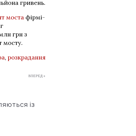
льйона гривень.
нт моста
фірмі-
іг
млн грн з
 мосту.
ра
,
розкрадання
ВПЕРЕД »
ляються із