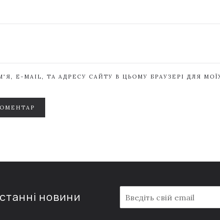
'Я, E-MAIL, ТА АДРЕСУ САЙТУ В ЦЬОМУ БРАУЗЕРІ ДЛЯ МО
КОМЕНТАР
E
останні новини
m
a