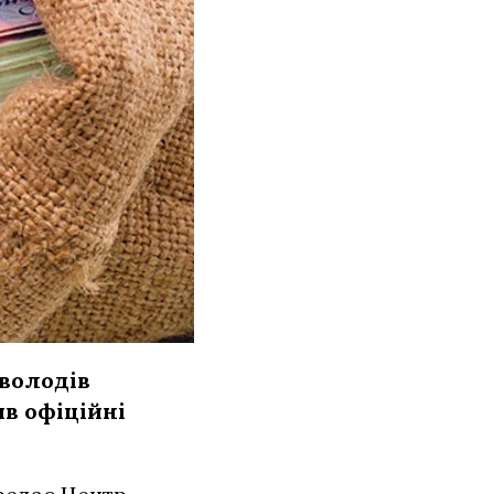
аволодів
в офіційні