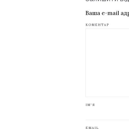
Ваша e-mail а
КОМЕНТАР
ІМ'Я
EMAIL