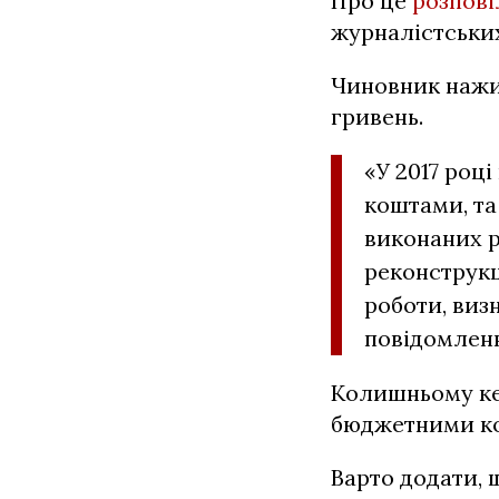
Про це
розпові
журналістських
Чиновник нажив
гривень.
«У 2017 роц
коштами, та
виконаних р
реконструкц
роботи, визн
повідомленн
Колишньому ке
бюджетними ко
Варто додати,