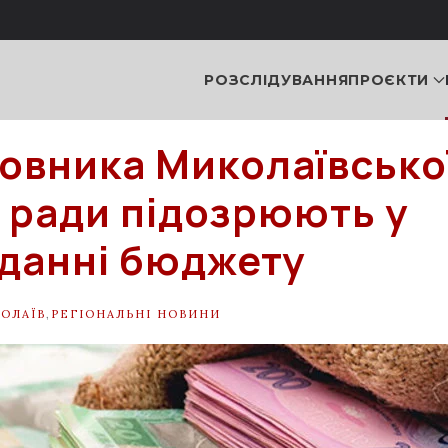
РОЗСЛІДУВАННЯ
ПРОЄКТИ
овника Миколаївсько
ї ради підозрюють у
данні бюджету
ОЛАЇВ
,
РЕГІОНАЛЬНІ НОВИНИ