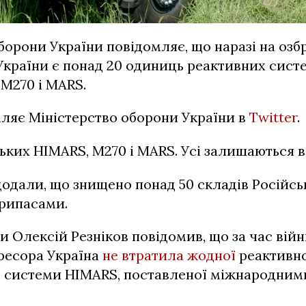
борони України повідомляє, що наразі на озб
України є понад 20 одиниць реактивних сист
M270 і MARS.
ляє Міністерство оборони України в
Twitter
.
ських HIMARS, M270 і MARS. Усі залишаються в
одали, що знищено понад 50 складів Російськ
припасами.
и Олексій Резніков повідомив, що за час вій
ресора Україна
не втратила жодної
реактивн
ї системи HIMARS, поставленої міжнародним