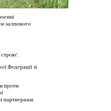
роєнні
ем залпового
 строю".
ої Федерації зі
ни проти
ої
и партнерами.