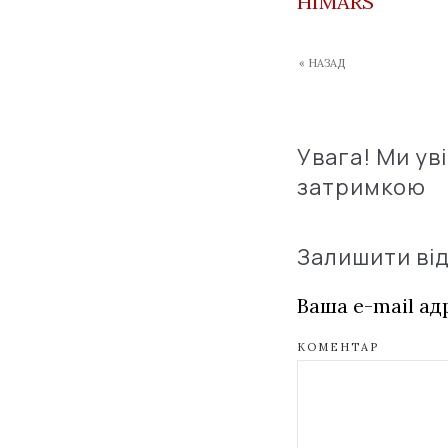
HIMARS
« НАЗАД
Увага! Ми ув
затримкою
Залишити ві
Ваша e-mail а
КОМЕНТАР