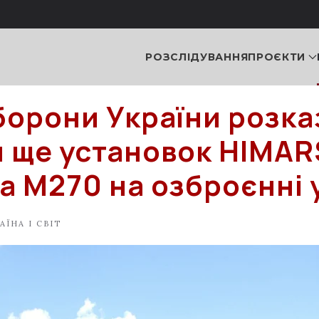
РОЗСЛІДУВАННЯ
ПРОЄКТИ
борони України розка
и ще установок HIMAR
а M270 на озброєнні 
АЇНА І СВІТ