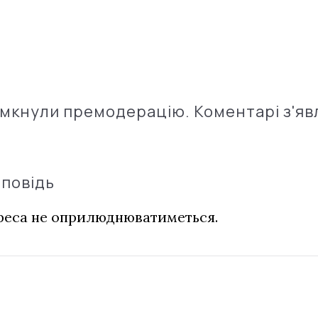
імкнули премодерацію. Коментарі з'яв
дповідь
дреса не оприлюднюватиметься.