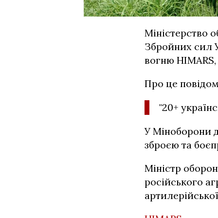
Міністерство о
Збройних сил 
вогню HIMARS, 
Про це повідом
"20+ україн
У Міноборони д
зброєю та боє
Міністр оборон
російського аг
артилерійсько