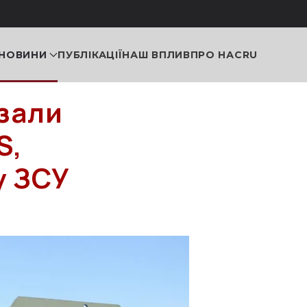
НОВИНИ
ПУБЛІКАЦІЇ
НАШ ВПЛИВ
ПРО НАС
RU
зали
S,
у ЗСУ