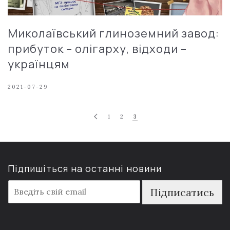
Миколаївський глиноземний завод:
прибуток – олігарху, відходи –
українцям
2021-07-29
1
2
3
Підпишіться на останні новини
E
Підписатись
m
a
i
l