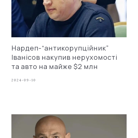
Нардеп-“антикорупційник”
Іванісов накупив нерухомості
та авто на майже $2 млн
2024-09-10