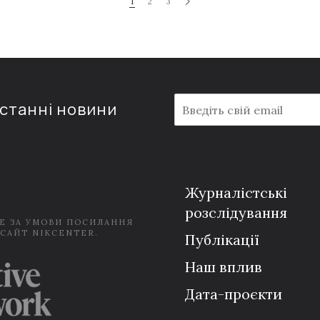
1
2
3
E
останні новини
m
a
i
l
*
Журналістські
розслідування
Е ЗА УМОВИ ПОСИЛАННЯ
 САЙТ NIKCENTER.
Публікації
Наш вплив
Дата-проєкти