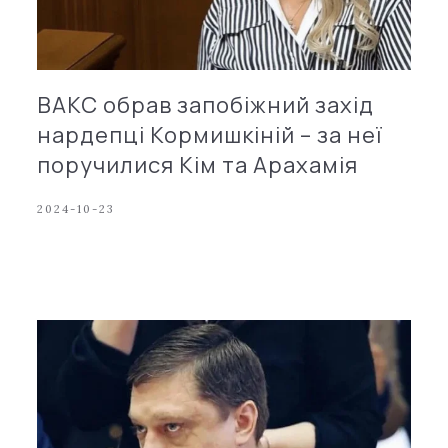
ВАКС обрав запобіжний захід
нардепці Кормишкіній – за неї
поручилися Кім та Арахамія
2024-10-23