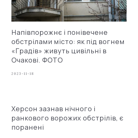
Напівпорожнє і понівечене
обстрілами місто: як під вогнем
«Градів» живуть цивільні в
Очакові. ФОТО
2023-11-18
Херсон зазнав нічного і
ранкового ворожих обстрілів, є
поранені