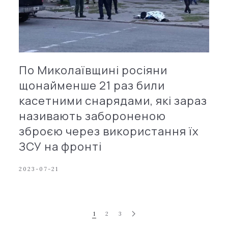
По Миколаївщині росіяни
щонайменше 21 раз били
касетними снарядами, які зараз
називають забороненою
зброєю через використання їх
ЗСУ на фронті
2023-07-21
1
2
3