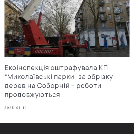
Екоінспекція оштрафувала КП
“Миколаївські парки” за обрізку
дерев на Соборній – роботи
продовжуються
2025-01-10