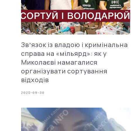
Звʼязок із владою і кримінальна
справа на «мільярд»: як у
Миколаєві намагалися
організувати сортування
відходів
2025-09-30