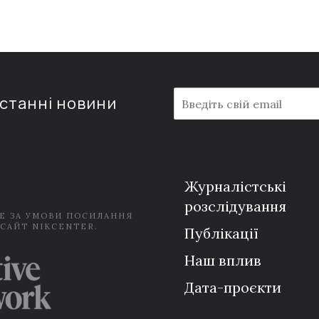
E
останні новини
m
a
i
l
*
Журналістські
розслідування
Е ЗА УМОВИ ПОСИЛАННЯ
 САЙТ NIKCENTER.
Публікації
Наш вплив
Дата-проєкти