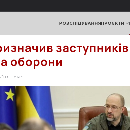
РОЗСЛІДУВАННЯ
ПРОЄКТИ
ризначив заступників
ра оборони
АЇНА І СВІТ