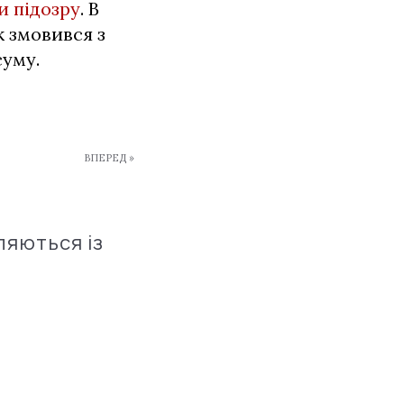
и підозру
. В
к змовився з
суму.
ВПЕРЕД »
ляються із