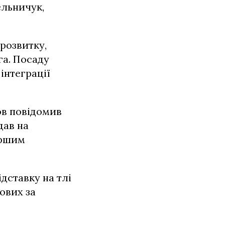
ельничук,
розвитку,
га. Посаду
інтеграції
ов повідомив
дав на
ершим
дставку на тлі
ових за