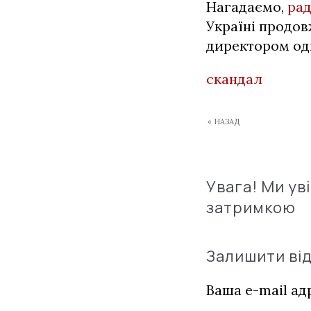
Нагадаємо,
рад
Україні продов
директором одн
скандал
« НАЗАД
Увага! Ми ув
затримкою
Залишити ві
Ваша e-mail а