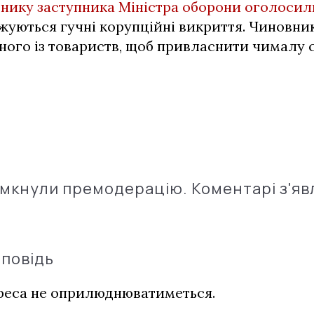
нику заступника Міністра оборони оголосил
жуються гучні корупційні викриття. Чиновни
ого із товариств, щоб привласнити чималу 
імкнули премодерацію. Коментарі з'яв
дповідь
дреса не оприлюднюватиметься.