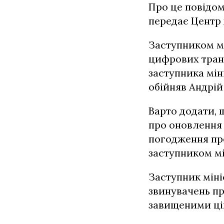
Про це повідом
передає Центр 
Заступником мі
цифрових транс
заступника мін
обійняв Андрі
Варто додати, 
про оновлення 
погодження пр
заступником м
Заступник міні
звинувачень пр
завищеними ці