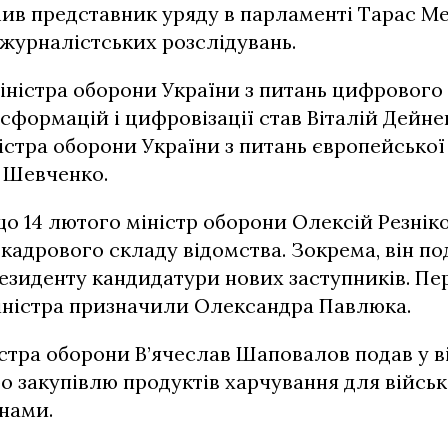
ив представник уряду в парламенті Тарас М
журналістських розслідувань.
ністра оборони України з питань цифрового 
формацій і цифровізації став Віталій Дейне
істра оборони України з питань європейської 
й Шевченко.
що 14 лютого міністр оборони Олексій Резнік
кадрового складу відомства. Зокрема, він по
езиденту кандидатури нових заступників. П
іністра призначили Олександра Павлюка.
стра оборони В’ячеслав Шаповалов подав у ві
о закупівлю продуктів харчування для військ
нами.