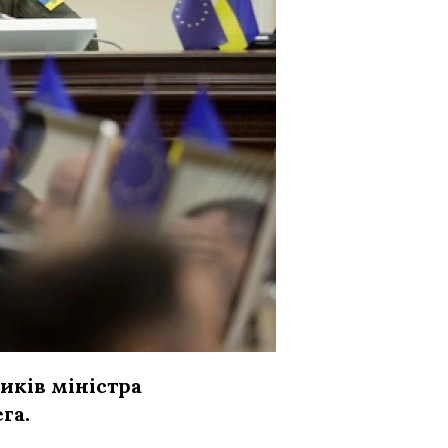
иків міністра
га.