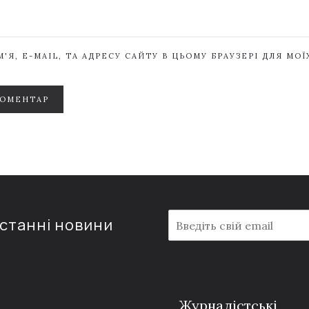
'Я, E-MAIL, ТА АДРЕСУ САЙТУ В ЦЬОМУ БРАУЗЕРІ ДЛЯ МО
КОМЕНТАР
E
останні новини
m
a
i
l
*
Журналістські