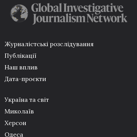
Журналістські розслідування
Публікації
Наш вплив
Дата-проєкти
Україна та світ
Миколаїв
Херсон
Одеса