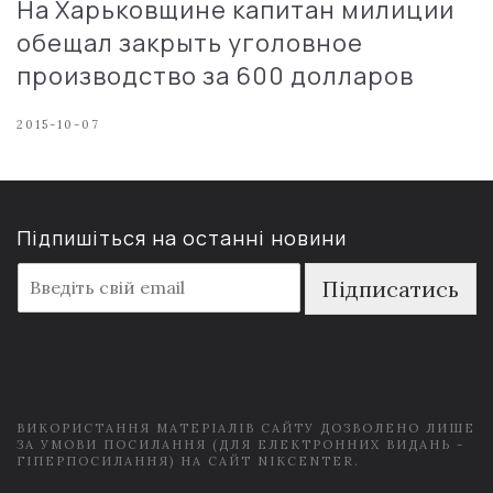
На Харьковщине капитан милиции
обещал закрыть уголовное
производство за 600 долларов
2015-10-07
Підпишіться на останні новини
E
Підписатись
m
a
i
l
*
ВИКОРИСТАННЯ МАТЕРІАЛІВ САЙТУ ДОЗВОЛЕНО ЛИШЕ
ЗА УМОВИ ПОСИЛАННЯ (ДЛЯ ЕЛЕКТРОННИХ ВИДАНЬ -
ГІПЕРПОСИЛАННЯ) НА САЙТ NIKCENTER.