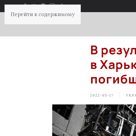
Перейти к содержимому
В резу
в Харь
погибш
2022-05-17
УКР