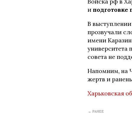
Войска рф в Х
и
подготовке 
В выступлении
прозвучали сл
имени Каразина
университета п
совета не под
Напомним, на 
жертв и ранен
Харьковская о
← РАНЕЕ