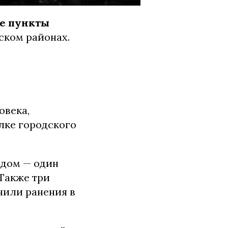
е пункты
вском районах.
овека,
елке городского
 дом — один
 Также три
чили ранения в