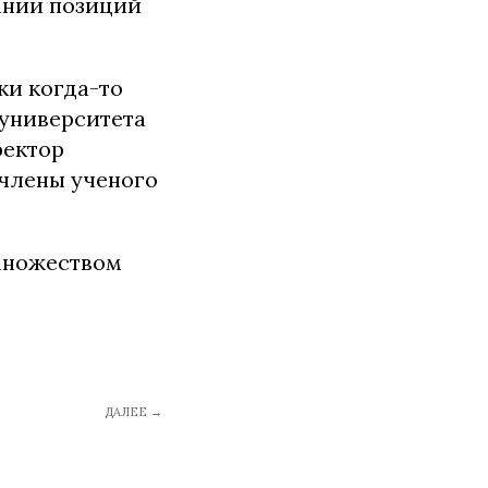
ании позиций
ки когда-то
 университета
ректор
 члены ученого
множеством
ДАЛЕЕ →