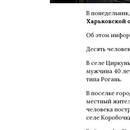
В понедельник,
Харьковской 
Об этом инфор
Десять человек
В селе Циркуны
мужчина 40 лет
типа Рогань.
В поселке гор
местный житель
человека пост
селе Коробочк