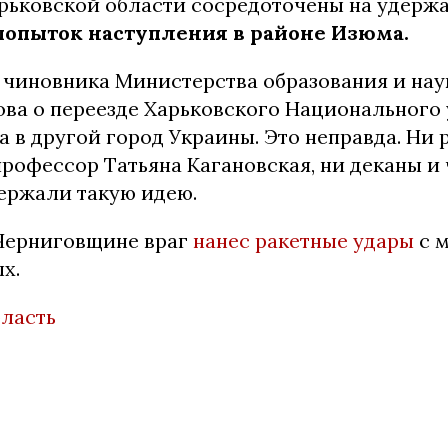
арьковской области сосредоточены на удерж
попыток наступления в районе Изюма.
 чиновника Министерства образования и нау
ова о переезде Харьковского Национального
 в другой город Украины. Это неправда. Ни 
рофессор Татьяна Кагановская, ни деканы и
держали такую идею.
Черниговщине враг
нанес ракетные удары
с 
ых.
бласть