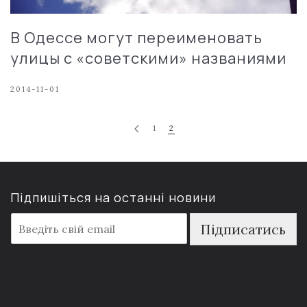
В Одессе могут переименовать
улицы с «советскими» названиями
2014-11-01
1
2
Підпишіться на останні новини
E
Підписатись
m
a
i
l
*