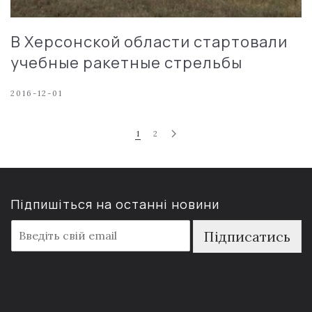
В Херсонской области стартовали
учебные ракетные стрельбы
2016-12-01
1
2
Підпишіться на останні новини
E
Підписатись
m
a
i
l
*