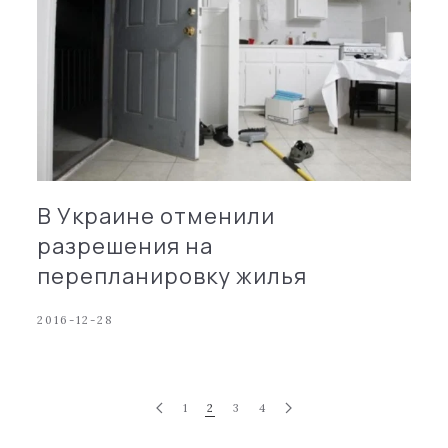
В Украине отменили
разрешения на
перепланировку жилья
2016-12-28
1
2
3
4