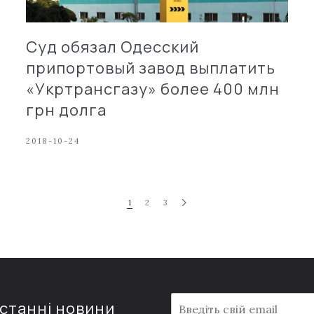
Суд обязал Одесский
припортовый завод выплатить
«Укртрансгазу» более 400 млн
грн долга
2018-10-24
1
2
3
E
останні новини
m