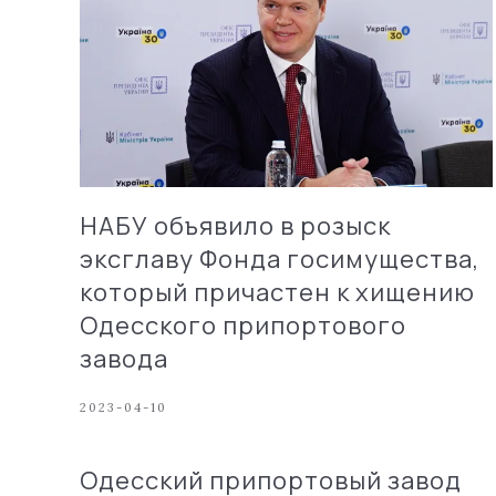
НАБУ объявило в розыск
эксглаву Фонда госимущества,
который причастен к хищению
Одесского припортового
завода
2023-04-10
Одесский припортовый завод