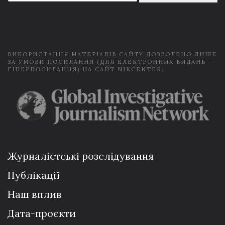
a
i
l
*
ВИКОРИСТАННЯ МАТЕРІАЛІВ САЙТУ ДОЗВОЛЕНО ЛИШЕ
ЗА УМОВИ ПОСИЛАННЯ (ДЛЯ ЕЛЕКТРОННИХ ВИДАНЬ -
ГІПЕРПОСИЛАННЯ) НА САЙТ NIKCENTER.
Журналістські розслідування
Публікації
Наш вплив
Дата-проєкти