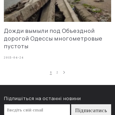
Дожди вымыли под Объездной
дорогой Одессы многометровые
пустоты
2015-04-24
1
2
Підпишіться на останні новини
E
Підписатись
m