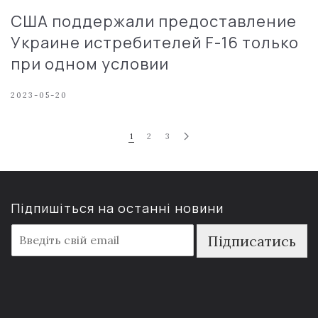
США поддержали предоставление
Украине истребителей F-16 только
при одном условии
2023-05-20
1
2
3
Підпишіться на останні новини
E
Підписатись
m
a
i
l
*