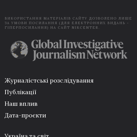
*
ВИКОРИСТАННЯ МАТЕРІАЛІВ САЙТУ ДОЗВОЛЕНО ЛИШЕ
ЗА УМОВИ ПОСИЛАННЯ (ДЛЯ ЕЛЕКТРОННИХ ВИДАНЬ -
ГІПЕРПОСИЛАННЯ) НА САЙТ NIKCENTER.
Журналістські розслідування
Публікації
Наш вплив
Дата-проєкти
Україна та світ