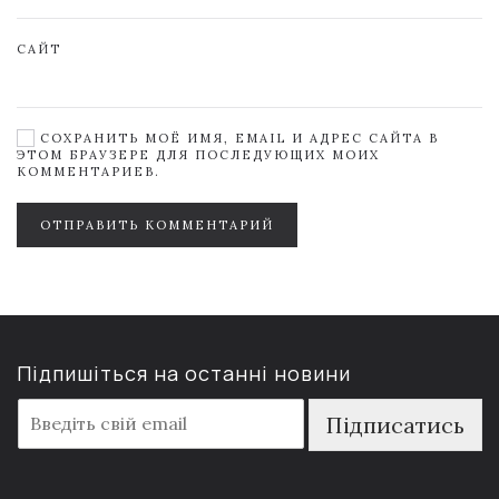
САЙТ
СОХРАНИТЬ МОЁ ИМЯ, EMAIL И АДРЕС САЙТА В
ЭТОМ БРАУЗЕРЕ ДЛЯ ПОСЛЕДУЮЩИХ МОИХ
КОММЕНТАРИЕВ.
ОТПРАВИТЬ КОММЕНТАРИЙ
Підпишіться на останні новини
E
Підписатись
m
a
i
l