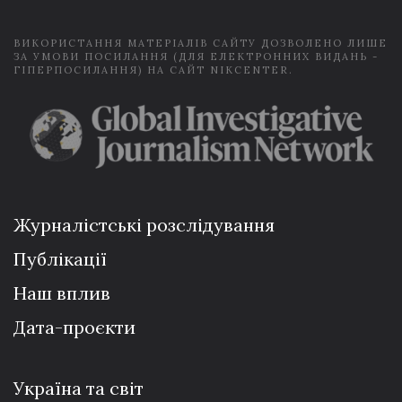
*
ВИКОРИСТАННЯ МАТЕРІАЛІВ САЙТУ ДОЗВОЛЕНО ЛИШЕ
ЗА УМОВИ ПОСИЛАННЯ (ДЛЯ ЕЛЕКТРОННИХ ВИДАНЬ -
ГІПЕРПОСИЛАННЯ) НА САЙТ NIKCENTER.
Журналістські розслідування
Публікації
Наш вплив
Дата-проєкти
Україна та світ