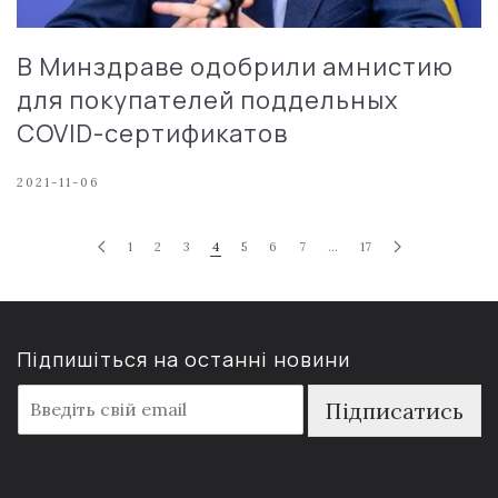
В Минздраве одобрили амнистию
для покупателей поддельных
COVID-сертификатов
2021-11-06
1
2
3
4
5
6
7
…
17
Підпишіться на останні новини
E
Підписатись
m
a
i
l