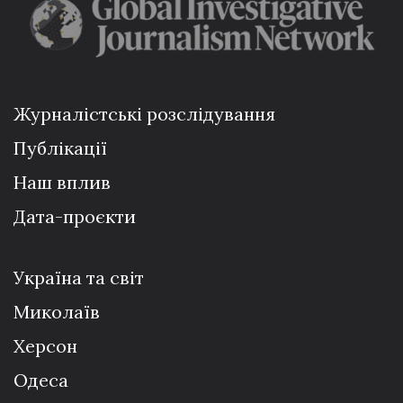
Журналістські розслідування
Публікації
Наш вплив
Дата-проєкти
Україна та світ
Миколаїв
Херсон
Одеса