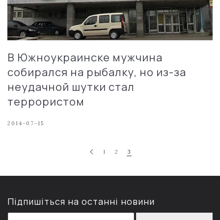
В Южноукраинске мужчина
собирался на рыбалку, но из-за
неудачной шутки стал
террористом
2014-07-15
1
2
3
Підпишіться на останні новини
E