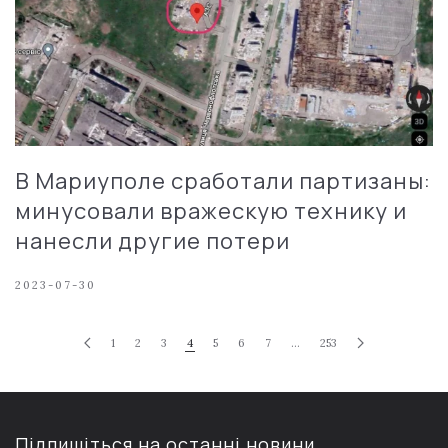
В Мариуполе сработали партизаны:
минусовали вражескую технику и
нанесли другие потери
2023-07-30
1
2
3
4
5
6
7
…
253
Підпишіться на останні новини