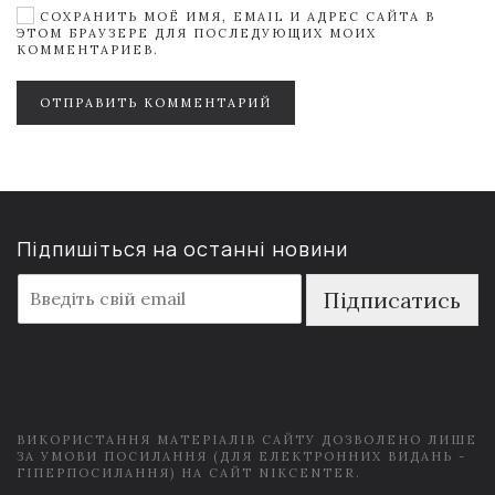
СОХРАНИТЬ МОЁ ИМЯ, EMAIL И АДРЕС САЙТА В
ЭТОМ БРАУЗЕРЕ ДЛЯ ПОСЛЕДУЮЩИХ МОИХ
КОММЕНТАРИЕВ.
ОТПРАВИТЬ КОММЕНТАРИЙ
Підпишіться на останні новини
E
Підписатись
m
a
i
l
*
ВИКОРИСТАННЯ МАТЕРІАЛІВ САЙТУ ДОЗВОЛЕНО ЛИШЕ
ЗА УМОВИ ПОСИЛАННЯ (ДЛЯ ЕЛЕКТРОННИХ ВИДАНЬ -
ГІПЕРПОСИЛАННЯ) НА САЙТ NIKCENTER.